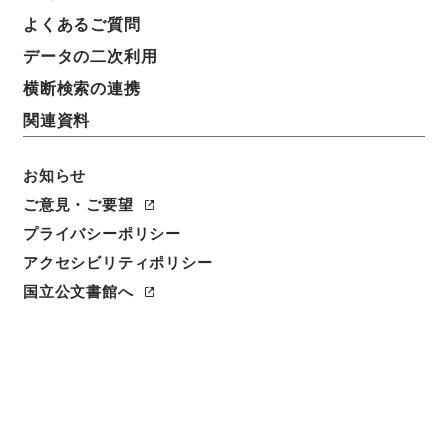
よくあるご質問
データの二次利用
横断検索の連携
関連資料
お知らせ
ご意見・ご要望
閲覧
プライバシーポリシー
アクセシビリティポリシー
簿冊標題
特高資料・社会運動団体現勢調
国立公文書館へ
請求番号
平９警察00496100
移管元機関等
＊警察庁