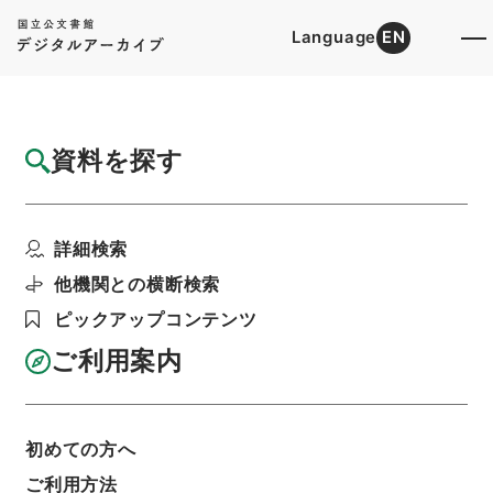
Language
EN
トップ
詳細検索[所蔵資料検索]
目録詳細
資料を探す
簿冊
特高資料・社会運動団体現勢調
詳細検索
階層
行政文書
警察庁
＊内務省警保局文書
利用請求書印刷
他機関との横断検索
ピックアップコンテンツ
ご利用案内
基本情報
全ての情報
初めての方へ
ご利用方法