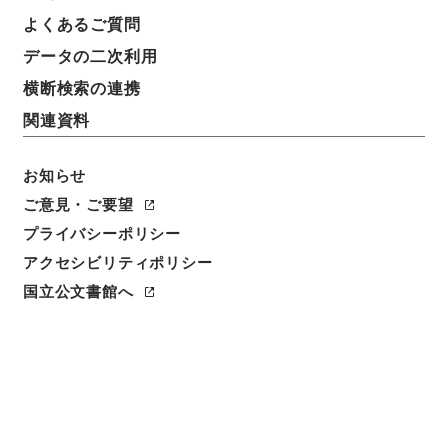
よくあるご質問
データの二次利用
横断検索の連携
関連資料
お知らせ
ご意見・ご要望
プライバシーポリシー
閲覧
アクセシビリティポリシー
簿冊標題
国立公文書館へ
一般職の職員の給与に関する法律の一部改正案他２
件・第６７国会（昭和４６年）
請求番号
平１５法制00042100