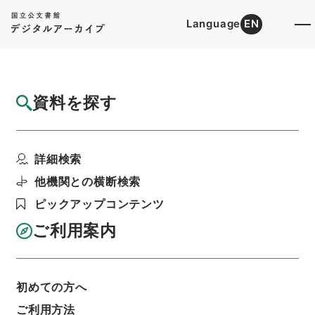
Language
EN
トップ
詳細検索[所蔵資料検索]
目録詳細
資料を探す
簿冊
一般職の職員の給与に関する法律の一部改正
詳細検索
案他２件・第６７国会...
階層
行政文書
内閣法制局
法令案審議録関係
他機関との横断検索
利用請求書印刷
ピックアップコンテンツ
ご利用案内
基本情報
全ての情報
初めての方へ
ご利用方法