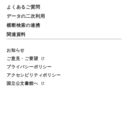
よくあるご質問
データの二次利用
横断検索の連携
関連資料
お知らせ
ご意見・ご要望
プライバシーポリシー
閲覧
アクセシビリティポリシー
簿冊標題
国立公文書館へ
求古精舎金石図
請求番号
２９７－０１１１
旧蔵者
昌平坂学問所