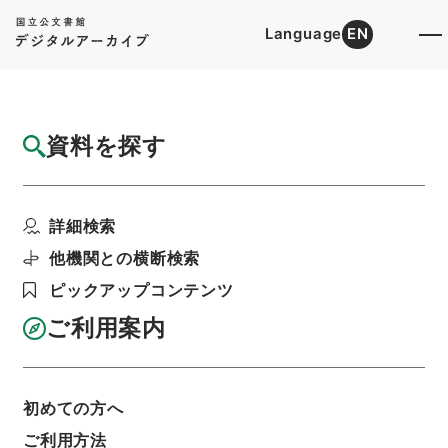
Language
EN
トップ
詳細検索[所蔵資料検索]
目録詳細
資料を探す
簿冊
求古精舎金石図
詳細検索
階層
内閣文庫
漢書
史の部
利用請求書印刷
他機関との横断検索
ピックアップコンテンツ
ご利用案内
基本情報
全ての情報
初めての方へ
ご利用方法