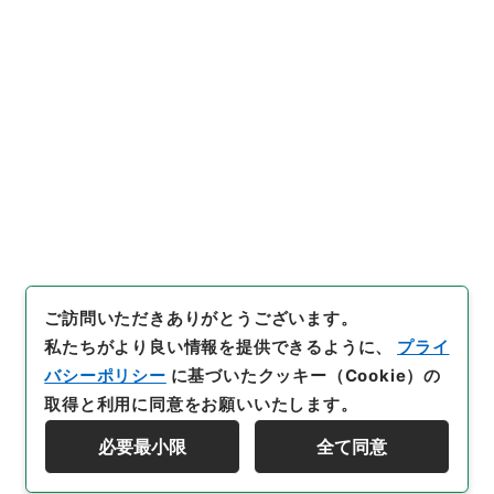
6
件名
求古精舎金石図６
内閣文庫
漢書
史の部
求古精舎金石図
[
請求番号
]
２９７－０１１１
[
冊次
]
0006
[
件名番
号
]
0006
[
利用制限の区分等
]
公開
閲覧
ご訪問いただきありがとうございます。
私たちがより良い情報を提供できるように、
プライ
バシーポリシー
に基づいたクッキー（Cookie）の
取得と利用に同意をお願いいたします。
必要最小限
全て同意
Copyright © NATIONAL ARCHIVES OF JAPAN. All Rights Reserved.