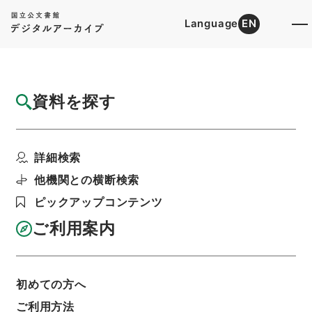
Language
EN
トップ
詳細検索[所蔵資料検索]
目録詳細
資料を探す
簿冊
安雅堂拾遺文集
詳細検索
階層
内閣文庫
漢書
集の部
利用請求書印刷
他機関との横断検索
ピックアップコンテンツ
ご利用案内
基本情報
全ての情報
初めての方へ
ご利用方法