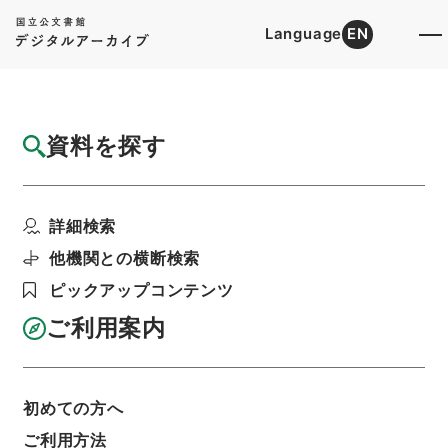
Language
EN
トップ
詳細検索[所蔵資料検索]
目録詳細
資料を探す
簿冊
三注鈔
詳細検索
階層
内閣文庫
漢書
叢書の部
利用請求書印刷
他機関との横断検索
ピックアップコンテンツ
ご利用案内
基本情報
全ての情報
初めての方へ
ご利用方法