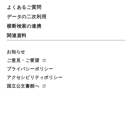
よくあるご質問
データの二次利用
横断検索の連携
関連資料
お知らせ
ご意見・ご要望
閲覧
プライバシーポリシー
アクセシビリティポリシー
簿冊標題
国立公文書館へ
三注鈔
請求番号
３７１－０００５
旧蔵者
昌平坂学問所