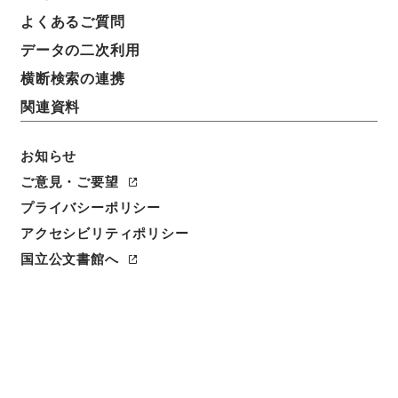
よくあるご質問
データの二次利用
横断検索の連携
関連資料
お知らせ
ご意見・ご要望
閲覧
プライバシーポリシー
簿冊標題
アクセシビリティポリシー
明斎小識
国立公文書館へ
請求番号
３０８－０２２７
旧蔵者
その他