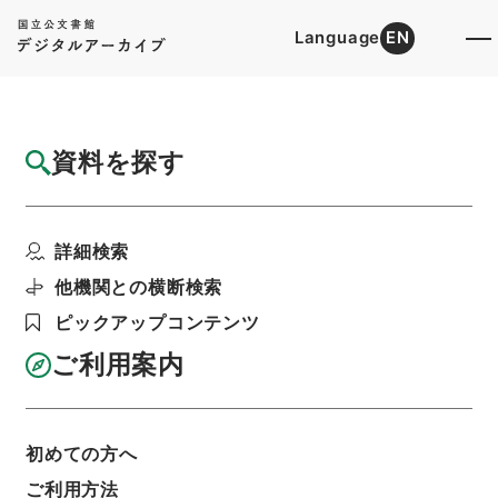
Language
EN
トップ
詳細検索[所蔵資料検索]
目録詳細
資料を探す
簿冊
明斎小識
詳細検索
階層
内閣文庫
漢書
子の部
利用請求書印刷
他機関との横断検索
ピックアップコンテンツ
ご利用案内
基本情報
全ての情報
初めての方へ
ご利用方法