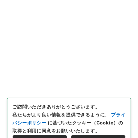
12
件名
明斎小識12
内閣文庫
漢書
子の部
明斎小識
[
請求番号
]
３０８－０２２７
[
冊次
]
0012
[
件名番
号
]
0012
[
利用制限の区分等
]
公開
閲覧
ご訪問いただきありがとうございます。
私たちがより良い情報を提供できるように、
プライ
バシーポリシー
に基づいたクッキー（Cookie）の
取得と利用に同意をお願いいたします。