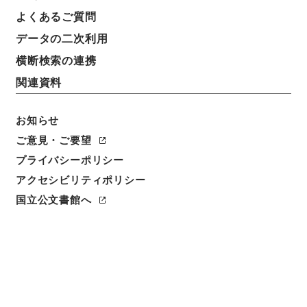
よくあるご質問
データの二次利用
横断検索の連携
関連資料
お知らせ
ご意見・ご要望
閲覧
プライバシーポリシー
アクセシビリティポリシー
簿冊標題
税所文書
国立公文書館へ
請求番号
１６０－０００６
書誌事項
写本:::