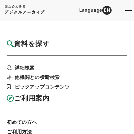
Language
EN
トップ
詳細検索[所蔵資料検索]
目録詳細
資料を探す
簿冊
税所文書
詳細検索
階層
内閣文庫
和書
和書(多聞櫓文書を除く）
利用請求書印刷
他機関との横断検索
ピックアップコンテンツ
ご利用案内
基本情報
全ての情報
初めての方へ
ご利用方法