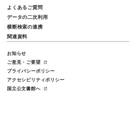
よくあるご質問
請求番号
データの二次利用
ヨ０１６－０００３Ａ
横断検索の連携
人名
関連資料
著者:森潤三郎
お知らせ
書誌事項
活版::昭和:080000:東京昭和書房
ご意見・ご要望
プライバシーポリシー
数量
アクセシビリティポリシー
1冊
国立公文書館へ
利用制限の区分
公開
二次利用の可否
メタデータの利用条件: CC0