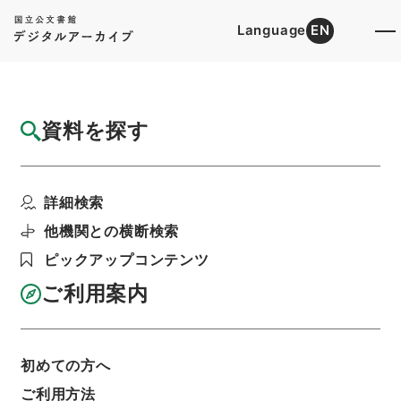
Language
EN
トップ
詳細検索[所蔵資料検索]
目録詳細
資料を探す
簿冊
紅葉山文庫と書物奉行
詳細検索
階層
内閣文庫
和書
和書(多聞櫓文書を除く）
利用請求書印刷
他機関との横断検索
ピックアップコンテンツ
ご利用案内
基本情報
全ての情報
初めての方へ
簿冊標題
ご利用方法
紅葉山文庫と書物奉行