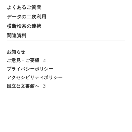
よくあるご質問
データの二次利用
横断検索の連携
関連資料
閲覧
お知らせ
簿冊標題
ご意見・ご要望
寄書献上官位御沙汰留
プライバシーポリシー
アクセシビリティポリシー
請求番号
１４７－０１０３
国立公文書館へ
人名
著者:日野資愛
書誌事項
写本::安政:050000: