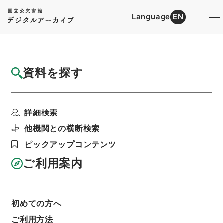
Language
EN
トップ
詳細検索[所蔵資料検索]
目録詳細
資料を探す
簿冊
寄書献上官位御沙汰留
詳細検索
階層
内閣文庫
和書
和書(多聞櫓文書を除く）
利用請求書印刷
他機関との横断検索
ピックアップコンテンツ
ご利用案内
基本情報
全ての情報
初めての方へ
ご利用方法