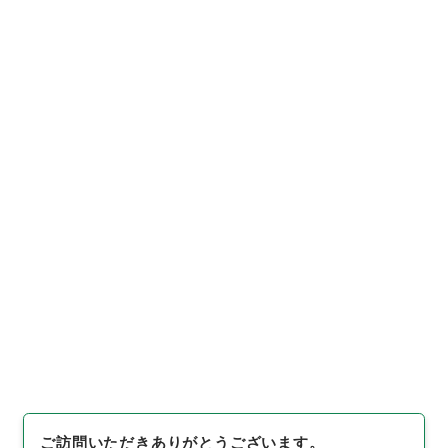
[
利用制限の区分等
]
公開
閲覧
25
件名
勢国見聞集２５
内閣文庫
和書
和書(多聞櫓文書を除く）
勢国見聞集
[
請求番号
]
１７２－０３０１
[
冊次
]
0025
[
件名番
号
]
0025
[
利用制限の区分等
]
公開
閲覧
ご訪問いただきありがとうございます。