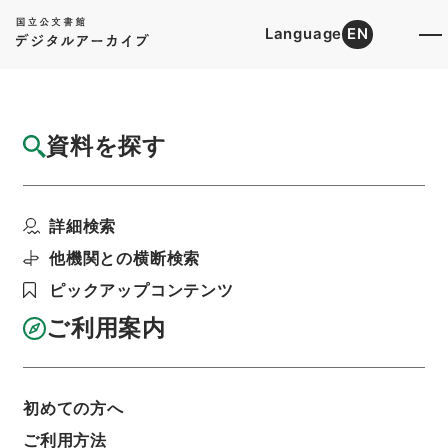
Language
EN
トップ
詳細検索[所蔵資料検索]
目録詳細
資料を探す
簿冊
勢国見聞集
詳細検索
階層
内閣文庫
和書
和書(多聞櫓文書を除く）
利用請求書印刷
他機関との横断検索
ピックアップコンテンツ
ご利用案内
基本情報
全ての情報
初めての方へ
ご利用方法