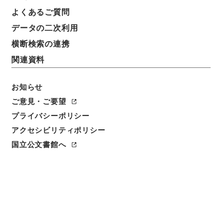
よくあるご質問
データの二次利用
横断検索の連携
関連資料
お知らせ
ご意見・ご要望
閲覧
プライバシーポリシー
簿冊標題
アクセシビリティポリシー
勢国見聞集
国立公文書館へ
請求番号
１７２－０３０１
旧蔵者
太政官正院地志課・地理寮地誌課・内務省地理局