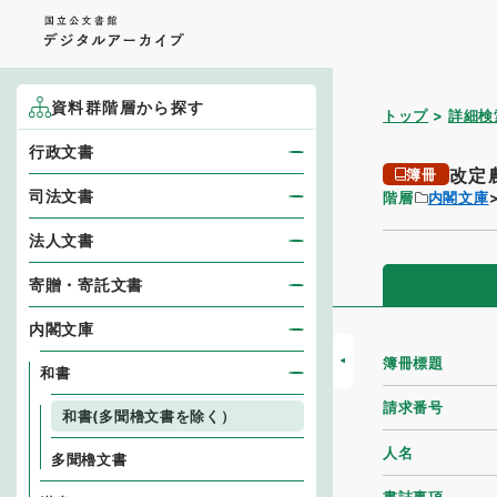
資料群階層から探す
トップ
詳細検
行政文書
改定
簿冊
司法文書
階層
内閣文庫
法人文書
寄贈・寄託文書
内閣文庫
簿冊標題
和書
請求番号
和書(多聞櫓文書を除く）
人名
多聞櫓文書