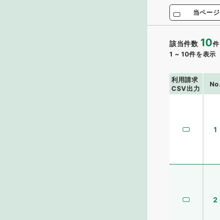
当ページ
10
該当件数
件
1
~
10
件を表示
利用請求
No
CSV出力
1
2