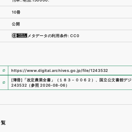
刊本::明治:150000:
10冊
公開
メタデータの利用条件: CC0
https://www.digital.archives.go.jp/file/1243532
[簿冊]
「
改定農業全書
」
（
１８３－００６２
）
、
国立公文書館デジ
243532
（
参照
2026-08-06
）
一覧