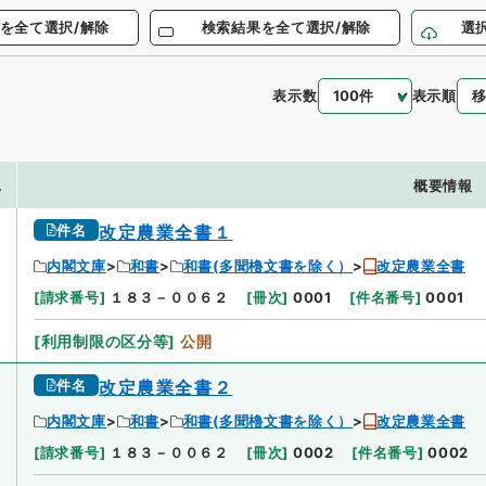
を全て選択/解除
検索結果を全て選択/解除
選
表示数
表示順
.
概要情報
件名
改定農業全書１
内閣文庫
和書
和書(多聞櫓文書を除く）
改定農業全書
[
請求番号
]
１８３－００６２
[
冊次
]
0001
[
件名番号
]
0001
[
利用制限の区分等
]
公開
件名
改定農業全書２
内閣文庫
和書
和書(多聞櫓文書を除く）
改定農業全書
[
請求番号
]
１８３－００６２
[
冊次
]
0002
[
件名番号
]
0002