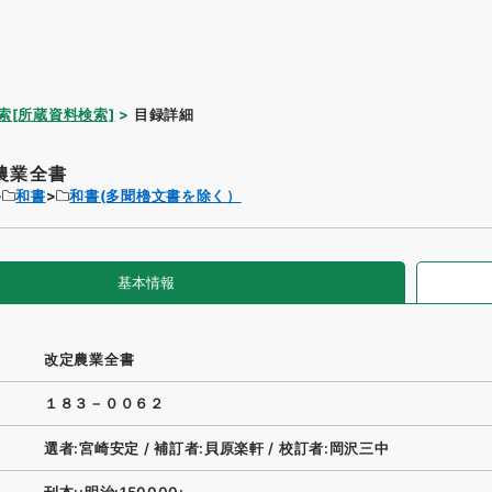
索[所蔵資料検索]
目録詳細
農業全書
和書
和書(多聞櫓文書を除く）
基本情報
改定農業全書
１８３－００６２
選者:宮崎安定
/
補訂者:貝原楽軒
/
校訂者:岡沢三中