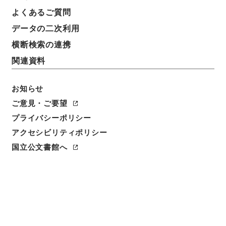
よくあるご質問
データの二次利用
横断検索の連携
関連資料
お知らせ
閲覧
ご意見・ご要望
プライバシーポリシー
簿冊標題
アクセシビリティポリシー
名物六帖
国立公文書館へ
請求番号
２０９－００３２
旧蔵者
内務省