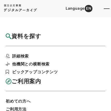
Language
EN
トップ
詳細検索[所蔵資料検索]
目録詳細
資料を探す
簿冊
名物六帖
詳細検索
階層
内閣文庫
和書
和書(多聞櫓文書を除く）
利用請求書印刷
他機関との横断検索
ピックアップコンテンツ
ご利用案内
基本情報
全ての情報
初めての方へ
ご利用方法