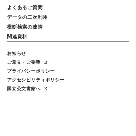
よくあるご質問
データの二次利用
横断検索の連携
関連資料
お知らせ
閲覧
ご意見・ご要望
プライバシーポリシー
簿冊標題
アクセシビリティポリシー
維新前後実歴史伝
国立公文書館へ
請求番号
１５８－０５１９
人名
選者:海江田信義
/
編者:西河称