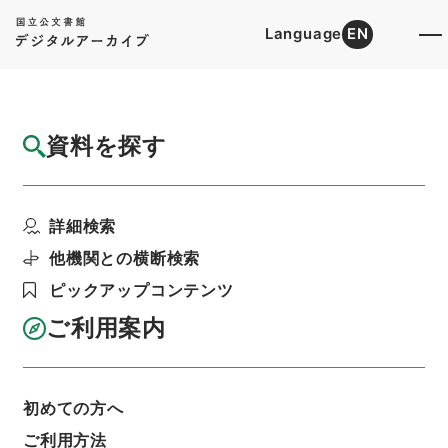
Language
EN
トップ
詳細検索[所蔵資料検索]
目録詳細
資料を探す
簿冊
維新前後実歴史伝
詳細検索
階層
内閣文庫
和書
和書(多聞櫓文書を除く）
利用請求書印刷
他機関との横断検索
ピックアップコンテンツ
ご利用案内
基本情報
全ての情報
初めての方へ
ご利用方法