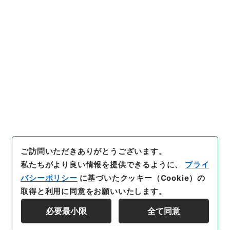
10
件名
維新前後実歴史伝１０
内閣文庫
和書
和書(多聞櫓文書を除く）
維新前後実歴史伝
[
請求番号
]
１５８－０５１９
[
冊次
]
0010
[
件名番
号
]
0010
[
利用制限の区分等
]
公開
閲覧
ご訪問いただきありがとうございます。
私たちがより良い情報を提供できるように、
プライ
バシーポリシー
に基づいたクッキー（Cookie）の
取得と利用に同意をお願いいたします。
必要最小限
全て同意