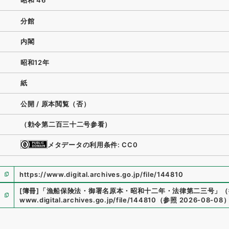
昭和 46
分館
内閣
昭和12年
紙
公開 / 原本閲覧（否）
（勅令第二百三十二号参看）
メタデータの利用条件: CC0
https://www.digital.archives.go.jp/file/144810
[簿冊]
「
漁船保険法・御署名原本・昭和十二年・法律第二三号
」
（
www.digital.archives.go.jp/file/144810
（
参照
2026-08-08