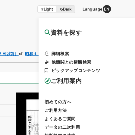
Light
Dark
Language
EN
資料を探す
国立公文書館HP利用案内
利用請求書印刷
詳細検索
２日以前）
昭和１２年
法律
他機関との横断検索
ピックアップコンテンツ
全ての情報
ご利用案内
初めての方へ
ご利用方法
よくあるご質問
データの二次利用