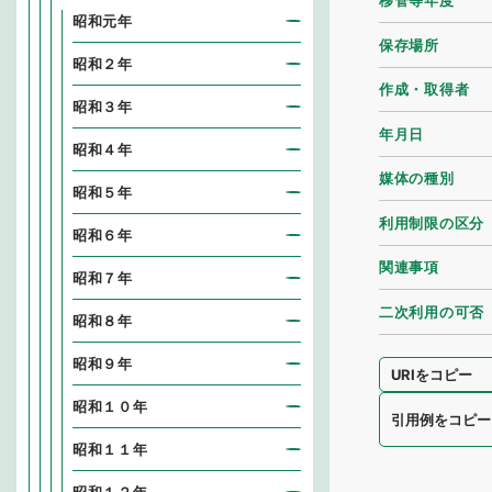
移管等年度
昭和元年
保存場所
昭和２年
作成・取得者
昭和３年
年月日
昭和４年
媒体の種別
昭和５年
利用制限の区分
昭和６年
関連事項
昭和７年
二次利用の可否
昭和８年
昭和９年
URIをコピー
昭和１０年
引用例をコピー
昭和１１年