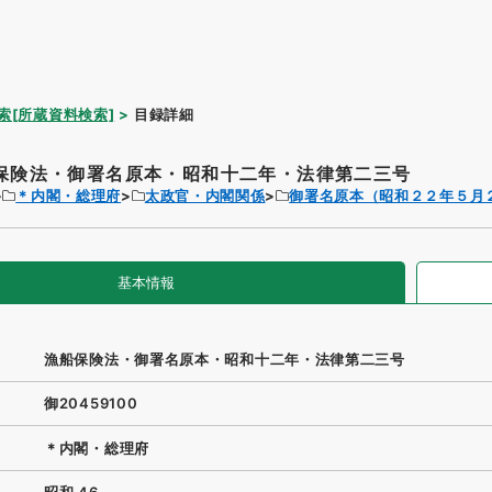
索[所蔵資料検索]
目録詳細
保険法・御署名原本・昭和十二年・法律第二三号
＊内閣・総理府
太政官・内閣関係
御署名原本（昭和２２年５月
基本情報
漁船保険法・御署名原本・昭和十二年・法律第二三号
御20459100
＊内閣・総理府