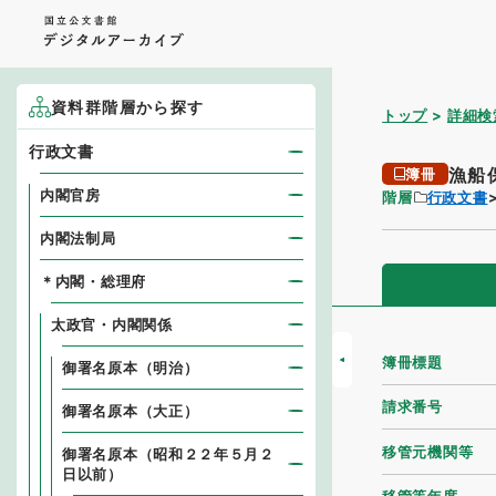
資料群階層から探す
トップ
詳細検
行政文書
漁船
簿冊
内閣官房
階層
行政文書
内閣法制局
＊内閣・総理府
太政官・内閣関係
簿冊標題
御署名原本（明治）
請求番号
御署名原本（大正）
移管元機関等
御署名原本（昭和２２年５月２
日以前）