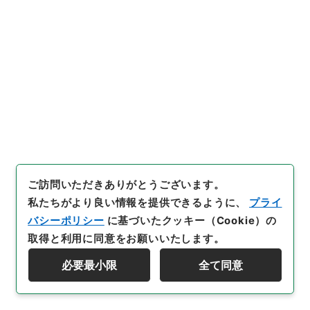
33
件名
昭和２２年臨時国勢調査ブロック会議に用い
る会議書類の件
行政文書
総務省
統計局関係
昭和２２年印刷物、会議書類綴
[
請求番号
]
平１５総務00400100
[
件名番号
]
033
[
移管元機関等
]
総務省
[
移管等年度
]
平成 15
[
作成・
取得者
]
総理庁統計局審査課
[
年月日
]
昭和22年08月
ご訪問いただきありがとうございます。
30日
[
媒体の種別
]
紙
[
数量
]
1
私たちがより良い情報を提供できるように、
プライ
バシーポリシー
に基づいたクッキー（Cookie）の
[
保存場所
]
分館-05-058-00
取得と利用に同意をお願いいたします。
[
利用制限の区分等
]
公開
必要最小限
全て同意
資料群階層を表示する