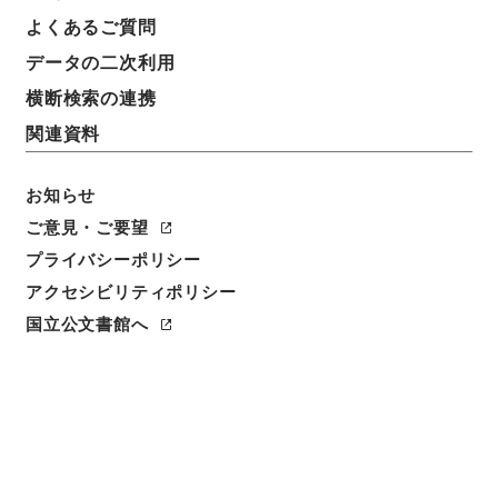
よくあるご質問
請求番号
データの二次利用
平１５総務00400100
横断検索の連携
移管元機関等
関連資料
総務省
お知らせ
移管等年度
平成 15
ご意見・ご要望
プライバシーポリシー
保存場所
アクセシビリティポリシー
分館
国立公文書館へ
作成・取得者
総理庁統計局・総理府統計局
年月日
昭和22年06月02日 - 昭和25年05月04日