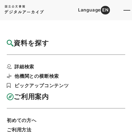
Language
EN
トップ
詳細検索[所蔵資料検索]
目録詳細
資料を探す
簿冊
昭和２２年印刷物、会議書類綴
詳細検索
階層
行政文書
総務省
統計局関係
利用請求書印刷
他機関との横断検索
ピックアップコンテンツ
ご利用案内
基本情報
全ての情報
初めての方へ
簿冊標題
ご利用方法
昭和２２年印刷物、会議書類綴