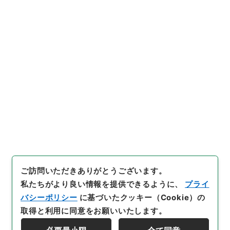
21
件名
速報
行政文書
総務省
統計局関係
昭和39年全国消費実態調査集計関係綴
[
請求番号
]
平１６総務00187100
[
件名番号
]
021
[
移管元機関等
]
総務省
[
移管等年度
]
平成 16
[
作成・
取得者
]
総理府統計局調査部消費統計課
[
媒体の種別
]
紙
[
保存場所
]
分館-05-063-00
[
利用制限の区分等
]
公開
ご訪問いただきありがとうございます。
私たちがより良い情報を提供できるように、
プライ
バシーポリシー
に基づいたクッキー（Cookie）の
取得と利用に同意をお願いいたします。