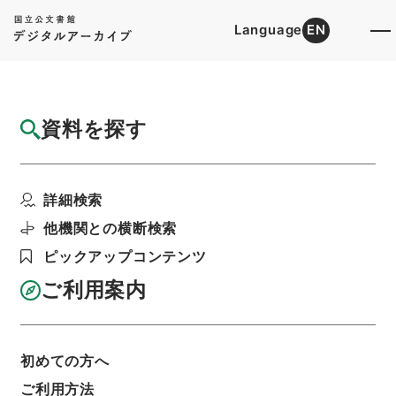
Language
EN
トップ
詳細検索[所蔵資料検索]
目録詳細
資料を探す
簿冊
昭和39年全国消費実態調査集計関係綴
詳細検索
階層
行政文書
総務省
統計局関係
利用請求書印刷
他機関との横断検索
ピックアップコンテンツ
ご利用案内
基本情報
全ての情報
初めての方へ
簿冊標題
ご利用方法
昭和39年全国消費実態調査集計関係綴