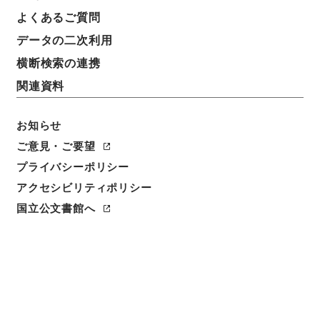
よくあるご質問
請求番号
データの二次利用
平１６総務00187100
横断検索の連携
移管元機関等
関連資料
総務省
お知らせ
移管等年度
平成 16
ご意見・ご要望
プライバシーポリシー
保存場所
アクセシビリティポリシー
分館
国立公文書館へ
作成・取得者
総理府統計局調査部消費統計課
年月日
昭和39年09月 - 昭和41年02月11日