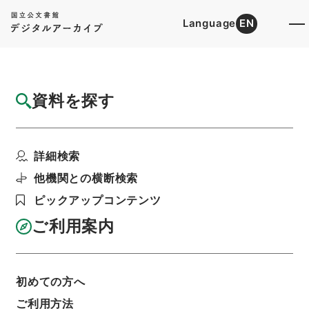
Language
EN
トップ
詳細検索[所蔵資料検索]
目録詳細
資料を探す
簿冊
昭和45年国富調査のための家計資産調査
詳細検索
階層
行政文書
総務省
統計局関係
利用請求書印刷
他機関との横断検索
ピックアップコンテンツ
ご利用案内
基本情報
全ての情報
初めての方へ
簿冊標題
ご利用方法
昭和45年国富調査のための家計資産調査