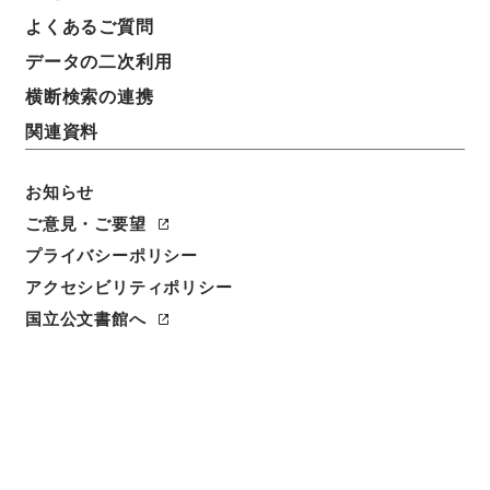
よくあるご質問
請求番号
データの二次利用
平１６総務00110100
横断検索の連携
移管元機関等
関連資料
総務省
お知らせ
移管等年度
平成 16
ご意見・ご要望
プライバシーポリシー
保存場所
アクセシビリティポリシー
分館
国立公文書館へ
作成・取得者
総理府統計局
年月日
昭和44年 - 昭和45年06月25日