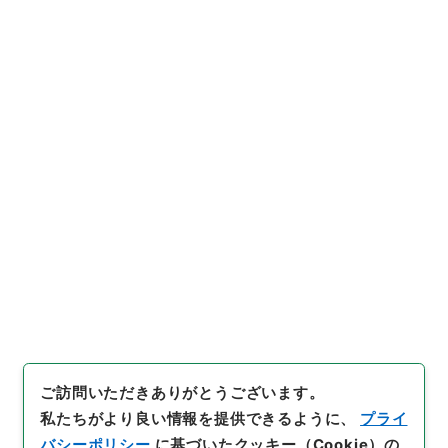
13
件名
品目価格ウエイト一覧（昭和44年全消よ
り）
行政文書
総務省
統計局関係
昭和45年国富調査のための家計資産調査
[
請求番号
]
平１６総務00110100
[
件名番号
]
013
[
移管元機関等
]
総務省
[
移管等年度
]
平成 16
[
作成・
取得者
]
総理府統計局
[
年月日
]
昭和44年
[
媒体の種
別
]
紙
[
保存場所
]
分館-05-063-00
[
利用制限の区分等
]
公開
ご訪問いただきありがとうございます。
私たちがより良い情報を提供できるように、
プライ
バシーポリシー
に基づいたクッキー（Cookie）の