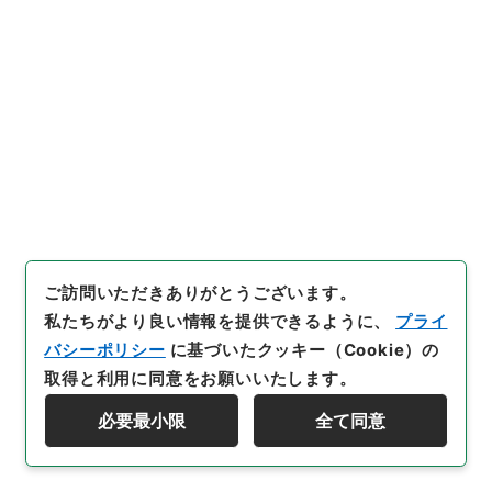
[
移管元機関等
]
総務省
[
移管等年度
]
平成 15
[
作成・
取得者
]
内閣内閣統計局人口課
[
年月日
]
昭和15年07
月08日
[
媒体の種別
]
紙
[
文書番号
]
局収第８８０号
[
数量
]
1
[
保存場所
]
分館-05-058-00
[
利用制限の区分等
]
公開
33
件名
ご訪問いただきありがとうございます。
臨時国勢調査部設置に関する件
私たちがより良い情報を提供できるように、
プライ
バシーポリシー
に基づいたクッキー（Cookie）の
行政文書
総務省
統計局関係
昭和１５年国勢調査部員報告数
取得と利用に同意をお願いいたします。
[
請求番号
]
平１５総務00253100
[
件名番号
]
033
必要最小限
全て同意
[
移管元機関等
]
総務省
[
移管等年度
]
平成 15
[
作成・
資料群階層を表示する
取得者
]
内閣内閣統計局人口課
[
年月日
]
昭和15年06
月06日
[
媒体の種別
]
紙
[
文書番号
]
局収第８８０号