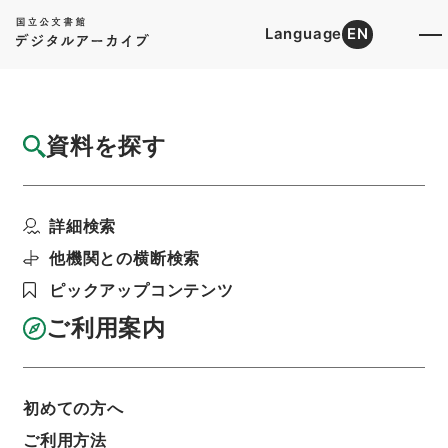
Language
EN
トップ
詳細検索[所蔵資料検索]
目録詳細
資料を探す
簿冊
昭和１５年国勢調査部員報告数
詳細検索
階層
行政文書
総務省
統計局関係
利用請求書印刷
他機関との横断検索
ピックアップコンテンツ
ご利用案内
基本情報
全ての情報
初めての方へ
簿冊標題
ご利用方法
昭和１５年国勢調査部員報告数