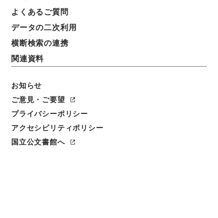
よくあるご質問
請求番号
データの二次利用
平１５総務00253100
横断検索の連携
移管元機関等
関連資料
総務省
お知らせ
移管等年度
平成 15
ご意見・ご要望
プライバシーポリシー
保存場所
アクセシビリティポリシー
分館
国立公文書館へ
作成・取得者
内閣内閣統計局人口課
年月日
昭和15年05月30日 - 昭和15年07月15日