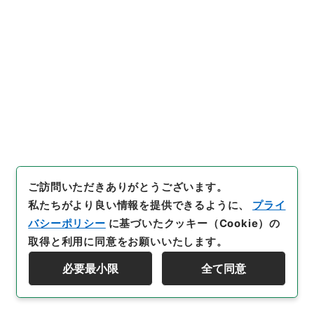
[
請求番号
]
平１５総務00100100
[
件名番号
]
034
[
移管元機関等
]
総務省
[
移管等年度
]
平成 15
[
作成・
取得者
]
内閣臨時国勢調査局
[
年月日
]
大正09年
[
媒
体の種別
]
紙
[
数量
]
1
[
保存場所
]
分館-05-058-00
[
利用制限の区分等
]
公開
35
件名
ご訪問いただきありがとうございます。
申告書（監獄用）
私たちがより良い情報を提供できるように、
プライ
行政文書
総務省
統計局関係
バシーポリシー
に基づいたクッキー（Cookie）の
第１回国勢調査関係綴甲・各都市主任状況報告
取得と利用に同意をお願いいたします。
[
請求番号
]
平１５総務00100100
[
件名番号
]
035
[
移管元機関等
]
総務省
[
移管等年度
]
平成 15
[
作成・
必要最小限
全て同意
資料群階層を表示する
取得者
]
内閣臨時国勢調査局
[
年月日
]
大正09年
[
媒
体の種別
]
紙
[
数量
]
1