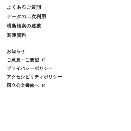
第１回国勢調査関係綴甲・各都市主任状況報告
よくあるご質問
データの二次利用
請求番号
横断検索の連携
平１５総務00100100
関連資料
移管元機関等
総務省
お知らせ
移管等年度
ご意見・ご要望
平成 15
プライバシーポリシー
アクセシビリティポリシー
保存場所
国立公文書館へ
分館
作成・取得者
内閣臨時国勢調査局
年月日
大正09年 - 大正09年