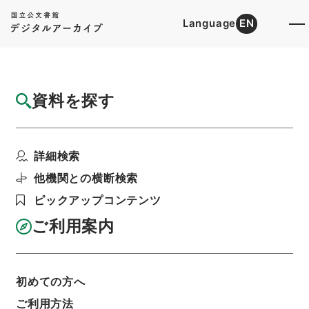
Language
EN
トップ
詳細検索[所蔵資料検索]
目録詳細
資料を探す
簿冊
第１回国勢調査関係綴甲・各都市主任状況報
詳細検索
告
階層
行政文書
総務省
統計局関係
他機関との横断検索
利用請求書印刷
ピックアップコンテンツ
ご利用案内
基本情報
全ての情報
初めての方へ
ご利用方法
簿冊標題