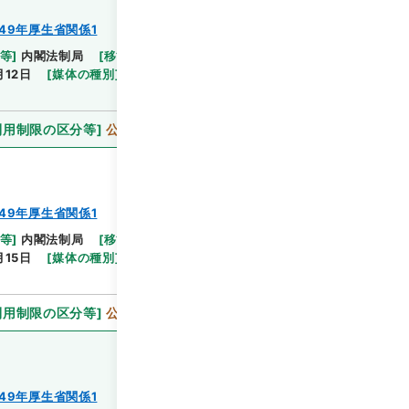
49年厚生省関係1
等
]
内閣法制局
[
移管等年度
]
平成 16
[
作成・取得
閲覧
月12日
[
媒体の種別
]
紙
[
法令番号
]
法令番号(政令第
利用制限の区分等
]
公開
49年厚生省関係1
等
]
内閣法制局
[
移管等年度
]
平成 16
[
作成・取得
閲覧
月15日
[
媒体の種別
]
紙
[
法令番号
]
法令番号(政令第
利用制限の区分等
]
公開
49年厚生省関係1