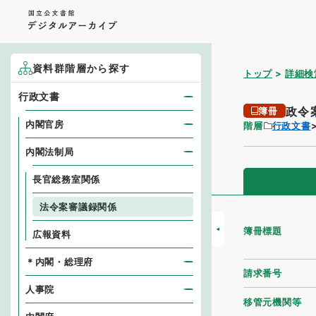
資料群階層から探す
トップ
詳細検
行政文書
政令
簿冊
内閣官房
階層
行政文書
内閣法制局
長官総務室関係
法令案審議録関係
簿冊標題
広報資料
＊内閣・総理府
請求番号
人事院
移管元機関等