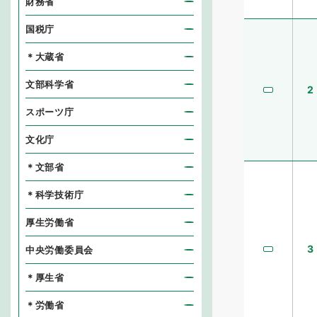
財務省
国税庁
＊大蔵省
文部科学省
2
スポーツ庁
文化庁
＊文部省
＊科学技術庁
厚生労働省
3
中央労働委員会
＊厚生省
＊労働省