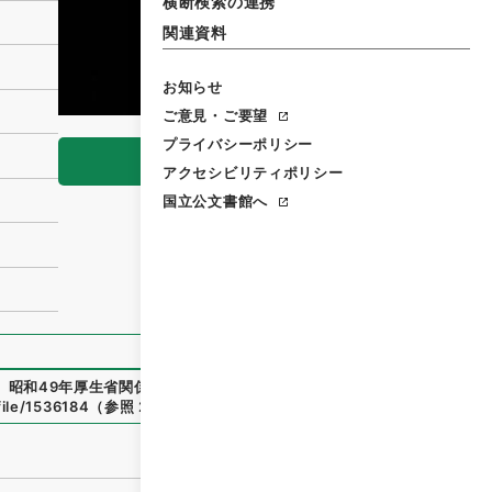
横断検索の連携
関連資料
お知らせ
ご意見・ご要望
プライバシーポリシー
閲覧
アクセシビリティポリシー
国立公文書館へ
昭和49年厚生省関係1
」
（
平１６法制00148100
）
、
国立公文
file/1536184
（
参照
2026-08-07
）