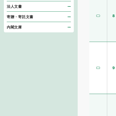
法人文書
8
寄贈・寄託文書
内閣文庫
9