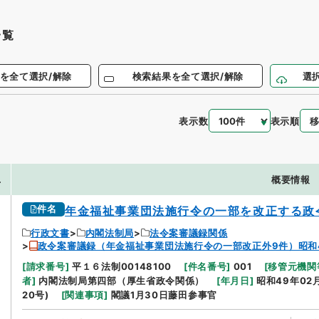
一覧
を全て選択/解除
検索結果を全て選択/解除
選
表示数
表示順
.
概要情報
件名
年金福祉事業団法施行令の一部を改正する政
行政文書
内閣法制局
法令案審議録関係
政令案審議録（年金福祉事業団法施行令の一部改正外9件）昭和
[
請求番号
]
平１６法制00148100
[
件名番号
]
001
[
移管元機関
者
]
内閣法制局第四部（厚生省政令関係）
[
年月日
]
昭和49年02
20号)
[
関連事項
]
閣議1月30日藤田参事官