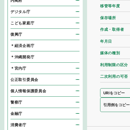
内閣府
移管等年度
デジタル庁
保存場所
こども家庭庁
作成・取得者
復興庁
年月日
＊経済企画庁
媒体の種別
＊沖縄開発庁
利用制限の区分
＊宮内庁
二次利用の可否
公正取引委員会
個人情報保護委員会
URIをコピー
警察庁
引用例をコピー
金融庁
消費者庁