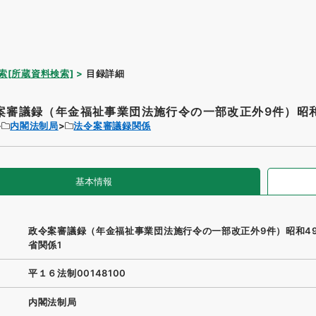
索[所蔵資料検索]
目録詳細
案審議録（年金福祉事業団法施行令の一部改正外9件）昭和4
内閣法制局
法令案審議録関係
基本情報
政令案審議録（年金福祉事業団法施行令の一部改正外9件）昭和4
省関係1
平１６法制00148100
内閣法制局