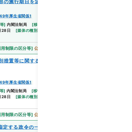
部の施行期日を定める政令案
49年厚生省関係1
等
]
内閣法制局
[
移管等年度
]
平成 16
[
作成・取得
閲覧
月28日
[
媒体の種別
]
紙
[
法令番号
]
法令番号(政令
利用制限の区分等
]
公開
別措置等に関する政令の一部を改正する政
49年厚生省関係1
閲覧
等
]
内閣法制局
[
移管等年度
]
平成 16
[
作成・取得
月28日
[
媒体の種別
]
紙
[
法令番号
]
法令番号(政令
利用制限の区分等
]
公開
を指定する政令の一部を改正する政令案