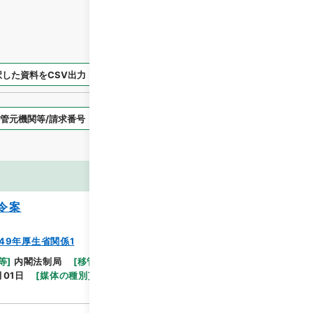
択した資料をCSV出力
選択した資料を利用請求
表示スタイル
画像等
令案
49年厚生省関係1
等
]
内閣法制局
[
移管等年度
]
平成 16
[
作成・取得
閲覧
月01日
[
媒体の種別
]
紙
[
法令番号
]
法令番号(政令第