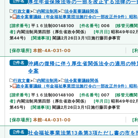
件名
厚生年金保険法等の一部を改正する法律の一
行政文書
内閣法制局
法令案審議録関係
政令案審議録（年金福祉事業団法施行令の一部改正外9件）昭和
[
請求番号
]
平１６法制00148100
[
件名番号
]
006
[
移管元機関
者
]
内閣法制局第四部（厚生省政令関係）
[
年月日
]
昭和49年02
第44号)
[
関連事項
]
閣議2月26日3月1日施行藤田参事官
[
保存場所
]
本館-4A-031-00
[
件名
沖縄の復帰に伴う厚生省関係法令の適用の特
令案
行政文書
内閣法制局
法令案審議録関係
政令案審議録（年金福祉事業団法施行令の一部改正外9件）昭和
[
請求番号
]
平１６法制00148100
[
件名番号
]
007
[
移管元機関
者
]
内閣法制局第四部（厚生省政令関係）
[
年月日
]
昭和49年02
第45号)
[
関連事項
]
閣議2月26日3月1日施行藤田参事官
[
保存場所
]
本館-4A-031-00
[
件名
社会福祉事業法第13条第3項ただし書の市