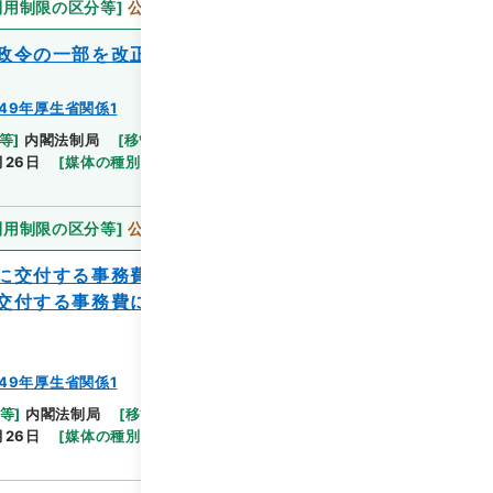
利用制限の区分等
]
公開
政令の一部を改正する政令案
49年厚生省関係1
等
]
内閣法制局
[
移管等年度
]
平成 16
[
作成・取得
閲覧
月26日
[
媒体の種別
]
紙
[
法令番号
]
法令番号(政令
利用制限の区分等
]
公開
に交付する事務費に関する政令及び特別児
交付する事務費に関する政令の一部を改正
49年厚生省関係1
閲覧
等
]
内閣法制局
[
移管等年度
]
平成 16
[
作成・取得
月26日
[
媒体の種別
]
紙
[
法令番号
]
法令番号(政令