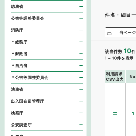
総務省
件名・細目
公害等調整委員会
消防庁
当ページ
＊総務庁
10
該当件数
件
＊郵政省
1
~
10
件を表示
＊自治省
利用請求
No
＊公害等調整委員会
CSV出力
法務省
出入国在留管理庁
検察庁
1
公安調査庁