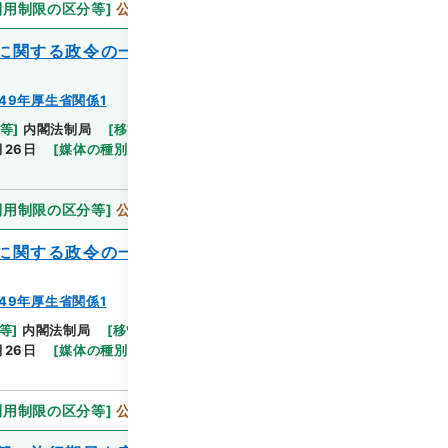
利用制限の区分等
]
公開
に関する政令の一部を改正する政令案
49年厚生省関係1
等
]
内閣法制局
[
移管等年度
]
平成 16
[
作成・取得
閲覧
月26日
[
媒体の種別
]
紙
[
法令番号
]
法令番号(政令
利用制限の区分等
]
公開
に関する政令の一部を改正する政令案
49年厚生省関係1
等
]
内閣法制局
[
移管等年度
]
平成 16
[
作成・取得
閲覧
月26日
[
媒体の種別
]
紙
[
法令番号
]
法令番号(政令
利用制限の区分等
]
公開