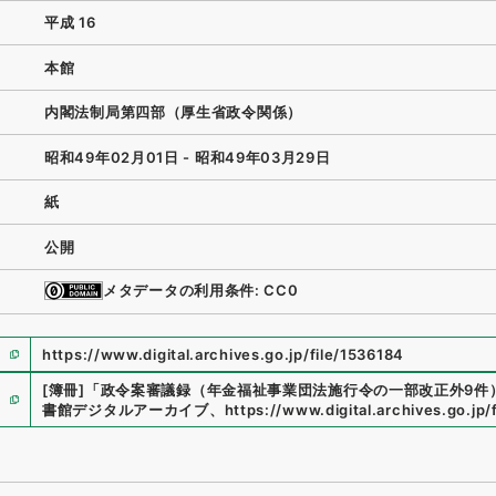
平成 16
本館
内閣法制局第四部（厚生省政令関係）
昭和49年02月01日 - 昭和49年03月29日
紙
公開
メタデータの利用条件: CC0
https://www.digital.archives.go.jp/file/1536184
[簿冊]
「
政令案審議録（年金福祉事業団法施行令の一部改正外9件）
書館デジタルアーカイブ
、
https://www.digital.archives.go.jp/