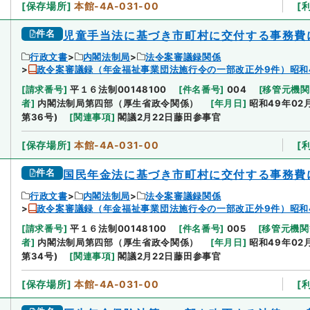
[
保存場所
]
本館-4A-031-00
[
件名
児童手当法に基づき市町村に交付する事務費
行政文書
内閣法制局
法令案審議録関係
政令案審議録（年金福祉事業団法施行令の一部改正外9件）昭和
[
請求番号
]
平１６法制00148100
[
件名番号
]
004
[
移管元機関
者
]
内閣法制局第四部（厚生省政令関係）
[
年月日
]
昭和49年02
第36号)
[
関連事項
]
閣議2月22日藤田参事官
[
保存場所
]
本館-4A-031-00
[
件名
国民年金法に基づき市町村に交付する事務費
行政文書
内閣法制局
法令案審議録関係
政令案審議録（年金福祉事業団法施行令の一部改正外9件）昭和
[
請求番号
]
平１６法制00148100
[
件名番号
]
005
[
移管元機関
者
]
内閣法制局第四部（厚生省政令関係）
[
年月日
]
昭和49年02
第34号)
[
関連事項
]
閣議2月22日藤田参事官
[
保存場所
]
本館-4A-031-00
[