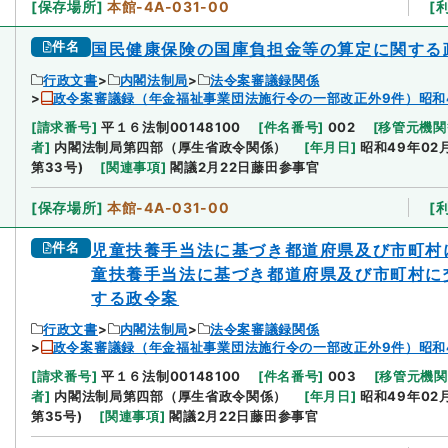
[
保存場所
]
本館-4A-031-00
[
件名
国民健康保険の国庫負担金等の算定に関する
行政文書
内閣法制局
法令案審議録関係
政令案審議録（年金福祉事業団法施行令の一部改正外9件）昭和
[
請求番号
]
平１６法制00148100
[
件名番号
]
002
[
移管元機関
者
]
内閣法制局第四部（厚生省政令関係）
[
年月日
]
昭和49年02
第33号)
[
関連事項
]
閣議2月22日藤田参事官
[
保存場所
]
本館-4A-031-00
[
件名
児童扶養手当法に基づき都道府県及び市町村
童扶養手当法に基づき都道府県及び市町村に
する政令案
行政文書
内閣法制局
法令案審議録関係
政令案審議録（年金福祉事業団法施行令の一部改正外9件）昭和
[
請求番号
]
平１６法制00148100
[
件名番号
]
003
[
移管元機関
者
]
内閣法制局第四部（厚生省政令関係）
[
年月日
]
昭和49年02
第35号)
[
関連事項
]
閣議2月22日藤田参事官