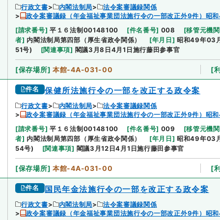
行政文書
内閣法制局
法令案審議録関係
政令案審議録（年金福祉事業団法施行令の一部改正外9件）昭和
[
請求番号
]
平１６法制00148100
[
件名番号
]
008
[
移管元機関
者
]
内閣法制局第四部（厚生省政令関係）
[
年月日
]
昭和49年03
51号)
[
関連事項
]
閣議3月8日4月1日施行藤田参事官
[
保存場所
]
本館-4A-031-00
[
件名
保健所法施行令の一部を改正する政令案
行政文書
内閣法制局
法令案審議録関係
政令案審議録（年金福祉事業団法施行令の一部改正外9件）昭和
[
請求番号
]
平１６法制00148100
[
件名番号
]
009
[
移管元機関
者
]
内閣法制局第四部（厚生省政令関係）
[
年月日
]
昭和49年03
54号)
[
関連事項
]
閣議3月12日4月1日施行藤田参事官
[
保存場所
]
本館-4A-031-00
[
件名
国民年金法施行令の一部を改正する政令案
行政文書
内閣法制局
法令案審議録関係
政令案審議録（年金福祉事業団法施行令の一部改正外9件）昭和