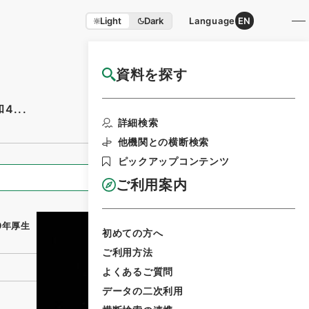
Light
Dark
Language
EN
資料を探す
国立公文書館HP利用案内
...
利用請求書印刷
詳細検索
他機関との横断検索
ピックアップコンテンツ
全ての情報
ご利用案内
9年厚生
初めての方へ
ご利用方法
よくあるご質問
データの二次利用