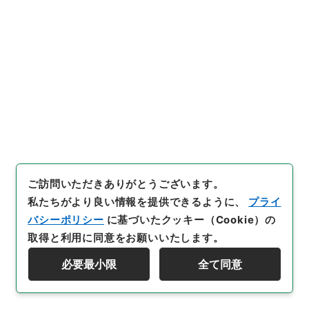
東京市電気軌道運転開始の件
行政文書
＊運輸省
陸運関係
鉄道関係
軌道特許・東京市営（都交通局）５・明治４４年
[
請求番号
]
平１２運輸00328100
[
件名番号
]
034
[
移管元機関等
]
＊運輸省
[
移管等年度
]
平成 12
[
作
成・取得者
]
鉄道局
[
年月日
]
明治44年12月04日
[
媒
体の種別
]
紙
[
数量
]
1
[
保存場所
]
本館-3Ｂ-016-00
[
利用制限の区分等
]
公開
ご訪問いただきありがとうございます。
私たちがより良い情報を提供できるように、
プライ
バシーポリシー
に基づいたクッキー（Cookie）の
35
取得と利用に同意をお願いいたします。
件名
東京府知事に書類返付の件
必要最小限
全て同意
資料群階層を表示する
行政文書
＊運輸省
陸運関係
鉄道関係
軌道特許・東京市営（都交通局）５・明治４４年