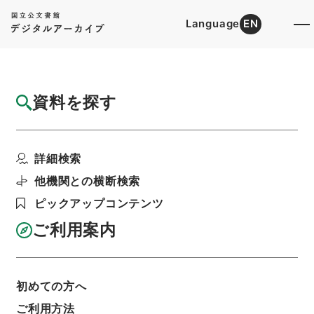
Language
EN
トップ
詳細検索[所蔵資料検索]
目録詳細
資料を探す
簿冊
軌道特許・東京市営（都交通局）５・明治４
詳細検索
４年
階層
行政文書
＊運輸省
陸運関係
鉄道関係
他機関との横断検索
利用請求書印刷
ピックアップコンテンツ
ご利用案内
基本情報
全ての情報
初めての方へ
ご利用方法
簿冊標題