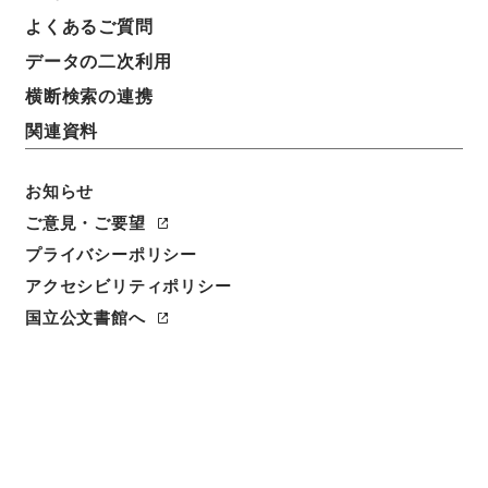
軌道特許・東京市営（都交通局）５・明治４４年
よくあるご質問
データの二次利用
請求番号
横断検索の連携
平１２運輸00328100
関連資料
移管元機関等
＊運輸省
お知らせ
移管等年度
ご意見・ご要望
平成 12
プライバシーポリシー
アクセシビリティポリシー
保存場所
国立公文書館へ
本館
作成・取得者
内閣鉄道院監理部
年月日
明治44年 - 明治44年