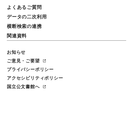
よくあるご質問
請求番号
データの二次利用
平１２運輸00914100
横断検索の連携
移管元機関等
関連資料
＊運輸省
お知らせ
移管等年度
平成 12
ご意見・ご要望
プライバシーポリシー
保存場所
アクセシビリティポリシー
本館
国立公文書館へ
作成・取得者
運輸省鉄道監督局民営鉄道部監理課
年月日
昭和31年 - 昭和32年