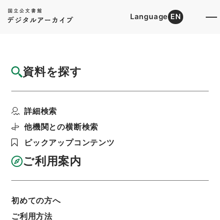
Language
EN
トップ
詳細検索[所蔵資料検索]
目録詳細
資料を探す
簿冊
鞍馬寺・昭和３１～３２年
詳細検索
階層
行政文書
＊運輸省
陸運関係
鉄道関係
利用請求書印刷
他機関との横断検索
ピックアップコンテンツ
ご利用案内
基本情報
全ての情報
初めての方へ
簿冊標題
ご利用方法
鞍馬寺・昭和３１～３２年