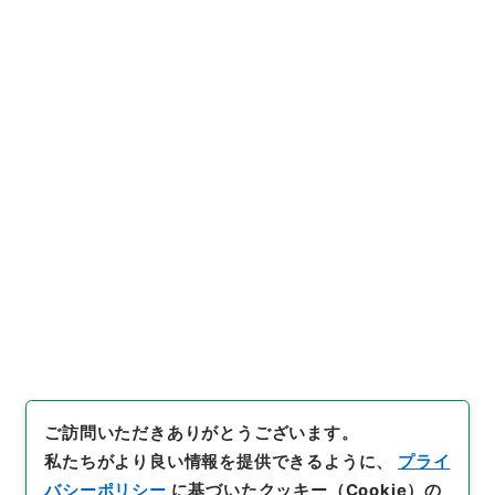
7
件名
鞍馬寺鋼索鉄道特別設計について
行政文書
＊運輸省
陸運関係
鉄道関係
鞍馬寺・昭和３１～３２年
[
請求番号
]
平１２運輸00914100
[
件名番号
]
007
[
移管元機関等
]
＊運輸省
[
移管等年度
]
平成 12
[
作
成・取得者
]
鉄道局
[
年月日
]
昭和32年12月18日
[
媒
体の種別
]
紙
[
数量
]
1
[
保存場所
]
本館-3B-016-00
[
利用制限の区分等
]
公開
ご訪問いただきありがとうございます。
私たちがより良い情報を提供できるように、
プライ
バシーポリシー
に基づいたクッキー（Cookie）の