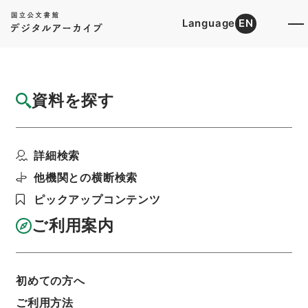
Language
EN
トップ
詳細検索[所蔵資料検索]
目録詳細
資料を探す
簿冊
富岡製糸所官制廃止・御署名原本・明治二十
詳細検索
六年・勅令第百六号
階層
行政文書
＊内閣・総理府
太政官・内閣関係
他機関との横断検索
御署名原本（明治）
明治２６年
勅令
ピックアップコンテンツ
利用請求書印刷
ご利用案内
基本情報
全ての情報
初めての方へ
ご利用方法