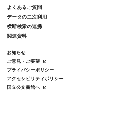
よくあるご質問
データの二次利用
横断検索の連携
関連資料
お知らせ
ご意見・ご要望
プライバシーポリシー
閲覧
アクセシビリティポリシー
国立公文書館へ
簿冊標題
富岡製糸所官制廃止・御署名原本・明治二十六年・勅
令第百六号
請求番号
御01444100