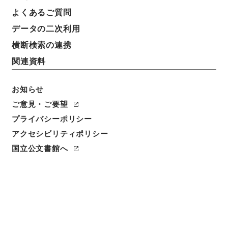
よくあるご質問
データの二次利用
横断検索の連携
関連資料
お知らせ
ご意見・ご要望
プライバシーポリシー
アクセシビリティポリシー
閲覧
国立公文書館へ
簿冊標題
公文類聚・第六十四編・昭和十五年・第四十四巻・官
職四十二・官制四十二（台湾総督府五）
請求番号
類02324100