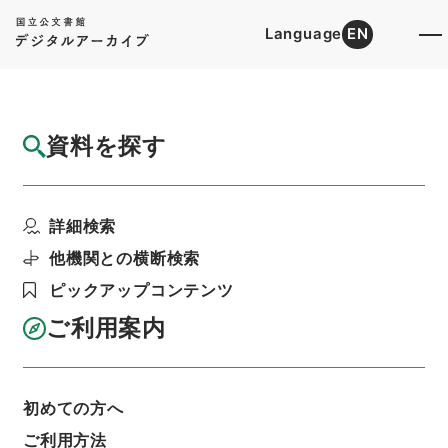
Language
EN
トップ
詳細検索[所蔵資料検索]
目録詳細
資料を探す
簿冊
公文類聚・第六十四編・昭和十五年・第四十
詳細検索
四巻・官職四十二・官...
階層
行政文書
＊内閣・総理府
太政官・内閣関係
他機関との横断検索
第六類 公文類聚
ピックアップコンテンツ
公文類聚・第６４編・昭和１５年
利用請求書印刷
ご利用案内
初めての方へ
基本情報
全ての情報
ご利用方法