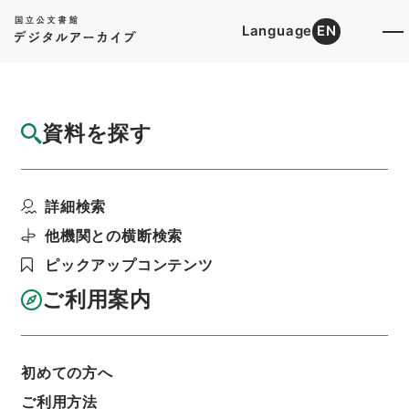
Language
EN
トップ
詳細検索[所蔵資料検索]
目録詳細
資料を探す
簿冊
公文類聚・第四十一編・大正六年・第十九
詳細検索
巻・地理・土地・森林、...
階層
行政文書
＊内閣・総理府
太政官・内閣関係
他機関との横断検索
第六類 公文類聚
ピックアップコンテンツ
公文類聚・第４１編・大正６年
利用請求書印刷
ご利用案内
初めての方へ
基本情報
全ての情報
ご利用方法