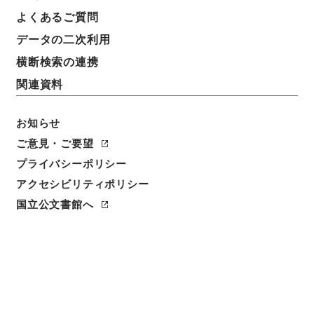
よくあるご質問
データの二次利用
横断検索の連携
関連資料
お知らせ
ご意見・ご要望
プライバシーポリシー
アクセシビリティポリシー
閲覧
国立公文書館へ
簿冊標題
公文類聚・第四十一編・大正六年・第十九巻・地理・
土地・森林、警察・行政警察
請求番号
類01265100