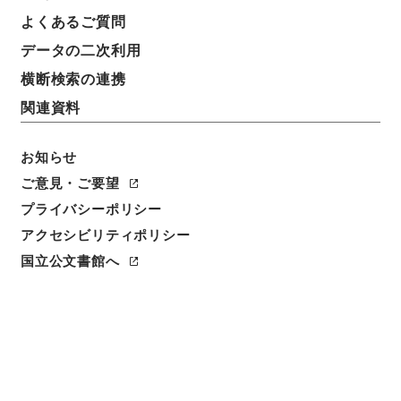
簿冊標題
よくあるご質問
岡村育英会・（昭４２．９）
データの二次利用
請求番号
横断検索の連携
平１０文部00097100
関連資料
移管元機関等
＊文部省
お知らせ
ご意見・ご要望
移管等年度
プライバシーポリシー
平成 10
アクセシビリティポリシー
保存場所
国立公文書館へ
本館
作成・取得者
文部省大学学術局・大学局
年月日