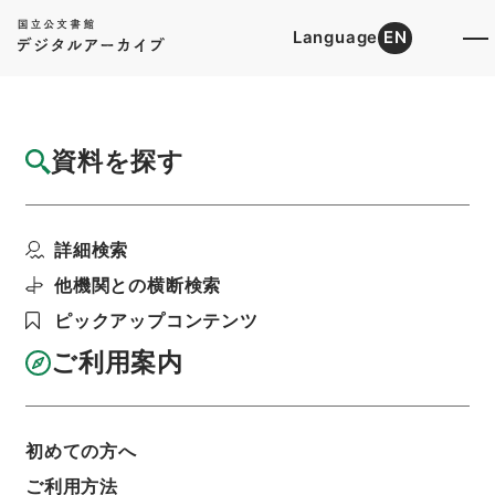
Language
EN
トップ
詳細検索[所蔵資料検索]
目録詳細
資料を探す
簿冊
岡村育英会・（昭４２．９）
詳細検索
階層
行政文書
＊文部省
大臣官房総務課記録班分類文書
新分類文書
他機関との横断検索
L120（法人／財団法人／許可認可承認）
ピックアップコンテンツ
利用請求書印刷
ご利用案内
基本情報
全ての情報
初めての方へ
ご利用方法