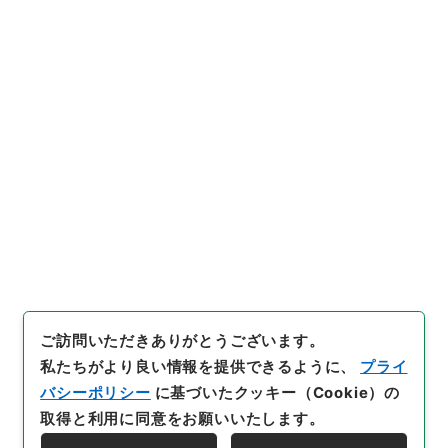
（財）岡村育英会奨学金規程の一部変更につ
いて
行政文書
＊文部省
大臣官房総務課記録班分類文書
新分類文書
L120（法人／財団法人／許可認可承認）
岡村育英会・（昭４２．９）
[
請求番号
]
平１０文部00097100
[
件名番号
]
017
[
移管元機関等
]
＊文部省
[
移管等年度
]
平成 10
[
作
成・取得者
]
文部省
[
年月日
]
昭和63年04月07日
[
媒体の種別
]
紙
[
数量
]
1
[
保存場所
]
本館-3D-033-00
[
利用制限の区分等
]
要審査
ご訪問いただきありがとうございます。
私たちがより良い情報を提供できるように、
プライ
バシーポリシー
に基づいたクッキー（Cookie）の
取得と利用に同意をお願いいたします。