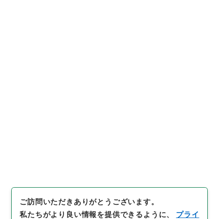
14
件名
第十七号工学寮学課並諸規則中改正
行政文書
＊内閣・総理府
太政官・内閣関係
第一類 公文録（副本）
公文録（副本）・明治七年・第百九十五巻・明治七年
六月・工部省伺(布達）
[
請求番号
]
公副01217100
[
件名番号
]
015
[
移管元
機関等
]
＊内閣・総理府
[
移管等年度
]
昭和 46
[
作
成・取得者
]
太政官
[
年月日
]
明治07年06月
[
媒体の
種別
]
紙
[
保存場所
]
本館-2A-025-00
[
利用制限の区分等
]
公開
閲覧
ご訪問いただきありがとうございます。
私たちがより良い情報を提供できるように、
プライ