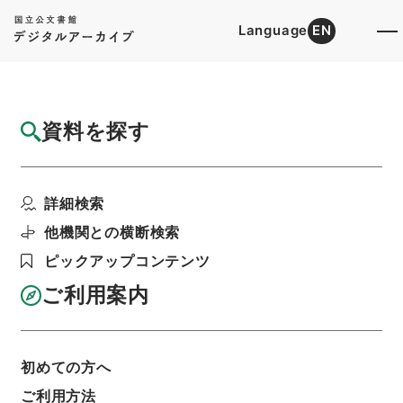
Language
EN
トップ
詳細検索[所蔵資料検索]
目録詳細
資料を探す
簿冊
公文録（副本）・明治七年・第百九十五巻・
詳細検索
明治七年六月・工部省...
階層
行政文書
＊内閣・総理府
太政官・内閣関係
他機関との横断検索
第一類 公文録（副本）
ピックアップコンテンツ
利用請求書印刷
ご利用案内
基本情報
全ての情報
初めての方へ
ご利用方法