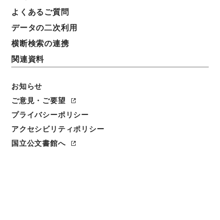
よくあるご質問
データの二次利用
横断検索の連携
関連資料
お知らせ
ご意見・ご要望
プライバシーポリシー
閲覧
アクセシビリティポリシー
国立公文書館へ
簿冊標題
公文録（副本）・明治七年・第百九十五巻・明治七年
六月・工部省伺(布達）
請求番号
公副01217100