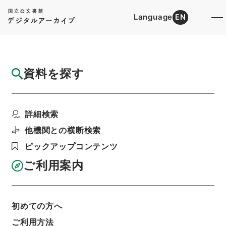
Language
EN
トップ
詳細検索[所蔵資料検索]
目録詳細
資料を探す
簿冊
叙位裁可書・昭和十四年・叙位巻二十五
詳細検索
階層
行政文書
＊内閣・総理府
太政官・内閣関係
第五類 叙位裁可書
他機関との横断検索
利用請求書印刷
ピックアップコンテンツ
ご利用案内
基本情報
全ての情報
初めての方へ
簿冊標題
ご利用方法