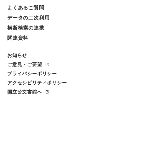
叙位裁可書・昭和十四年・叙位巻二十五
よくあるご質問
データの二次利用
請求番号
叙01530100
横断検索の連携
関連資料
移管元機関等
＊内閣・総理府
お知らせ
移管等年度
ご意見・ご要望
昭和 46
プライバシーポリシー
アクセシビリティポリシー
保存場所
国立公文書館へ
本館
作成・取得者
内閣
年月日
昭和14年04月 - 昭和14年04月