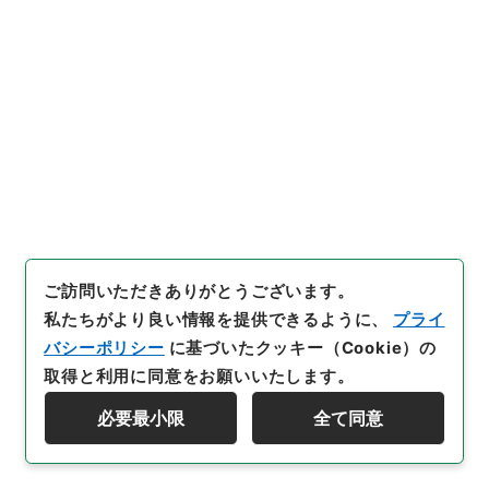
[
請求番号
]
叙01530100
[
件名番号
]
032
[
移管元機
関等
]
＊内閣・総理府
[
移管等年度
]
昭和 46
[
作成・
取得者
]
内閣
[
年月日
]
昭和14年04月24日
[
媒体の種
別
]
紙
[
数量
]
1
[
保存場所
]
本館-2E-017-00
[
利用制限の区分等
]
公開
33
件名
ご訪問いただきありがとうございます。
陸軍少将苫米地四楼外十一名特旨叙位ノ件○
私たちがより良い情報を提供できるように、
プライ
海軍大将高橋三吉外一名、元逓信技師生島荘
バシーポリシー
に基づいたクッキー（Cookie）の
三外三名、元京城帝国大学教授高橋亨外四名
取得と利用に同意をお願いいたします。
行政文書
＊内閣・総理府
太政官・内閣関係
必要最小限
全て同意
第五類 叙位裁可書
資料群階層を表示する
叙位裁可書・昭和十四年・叙位巻二十五
[
請求番号
]
叙01530100
[
件名番号
]
033
[
移管元機