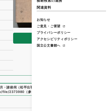
横断検索の連携
関連資料
お知らせ
ご意見・ご要望
プライバシーポリシー
閲覧
アクセシビリティポリシー
国立公文書館へ
月・諸侯伺（松平出羽守定安）
」
（
公副00013100
）
、
国立公
jp/file/2373980
（
参照
2026-08-07
）