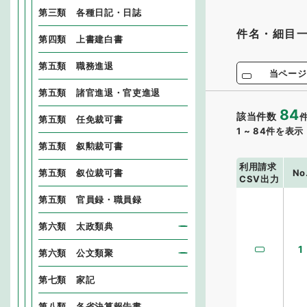
第三類 各種日記・日誌
件名・細目
第四類 上書建白書
第五類 職務進退
当ページ
第五類 諸官進退・官吏進退
84
該当件数
第五類 任免裁可書
1
~
84
件を表示
第五類 叙勲裁可書
利用請求
No
第五類 叙位裁可書
CSV出力
第五類 官員録・職員録
第六類 太政類典
1
第六類 公文類聚
第七類 家記
第八類 各省決算報告書