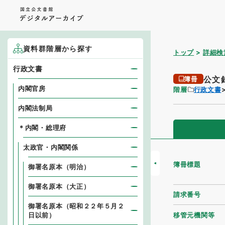
資料群階層から探す
トップ
詳細検
行政文書
公文
簿冊
内閣官房
階層
行政文書
内閣法制局
＊内閣・総理府
太政官・内閣関係
簿冊標題
御署名原本（明治）
御署名原本（大正）
請求番号
御署名原本（昭和２２年５月２
移管元機関等
日以前）