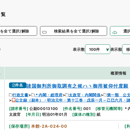
一覧
を全て選択/解除
検索結果を全て選択/解除
選
表示数
表示順
件
.
概要情報
件名
諸国御判所御取調有之候ハヽ御用被仰付度願
行政文書
＊内閣・総理府
太政官・内閣関係
第一類 公
公文録（副本）・明治元年・第十三巻・戊辰一月～己巳六月・
[
請求番号
]
公副00013100
[
件名番号
]
001
[
移管元機関等
]
＊
太政官
[
年月日
]
明治01年01月
[
媒体の種別
]
紙
[
保存場所
]
本館-2A-024-00
[