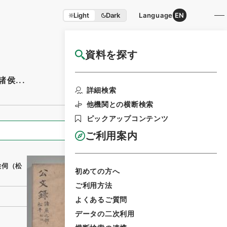
Light
Dark
Language
EN
資料を探す
国立公文書館HP利用案内
侯...
利用請求書印刷
詳細検索
他機関との横断検索
ピックアップコンテンツ
全ての情報
ご利用案内
侯伺（松
初めての方へ
ご利用方法
よくあるご質問
データの二次利用