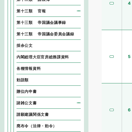
4
第十三類 官報
第十三類 帝国議会議事録
第十三類 帝国議会委員会議録
採余公文
5
内閣総理大臣官房総務課資料
各種情報資料
勅語類
贈位内申書
諸雑公文書
6
請願建議関係文書
廃布令（法律・勅令）