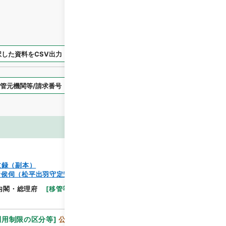
択した資料をCSV出力
選択した資料を利用請求
表示スタイル
画像等
文録（副本）
諸侯伺（松平出羽守定安）
閲覧
内閣・総理府
[
移管等年度
]
昭和 46
[
作成・取得者
]
利用制限の区分等
]
公開