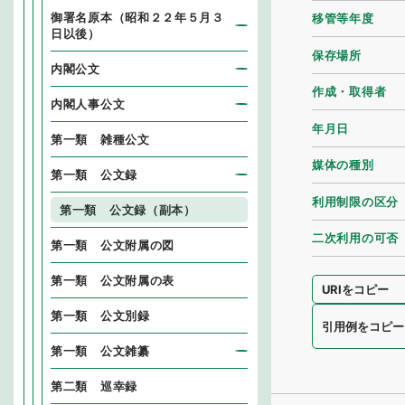
御署名原本（昭和２２年５月３
移管等年度
日以後）
保存場所
内閣公文
作成・取得者
内閣人事公文
年月日
第一類 雑種公文
媒体の種別
第一類 公文録
利用制限の区分
第一類 公文録（副本）
二次利用の可否
第一類 公文附属の図
第一類 公文附属の表
URIをコピー
第一類 公文別録
引用例をコピー
第一類 公文雑纂
第二類 巡幸録