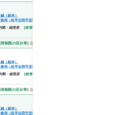
文録（副本）
諸侯伺（松平出羽守定安）
閲覧
内閣・総理府
[
移管等年度
]
昭和 46
[
作成・取得者
]
利用制限の区分等
]
公開
文録（副本）
諸侯伺（松平出羽守定安）
閲覧
内閣・総理府
[
移管等年度
]
昭和 46
[
作成・取得
利用制限の区分等
]
公開
文録（副本）
諸侯伺（松平出羽守定安）