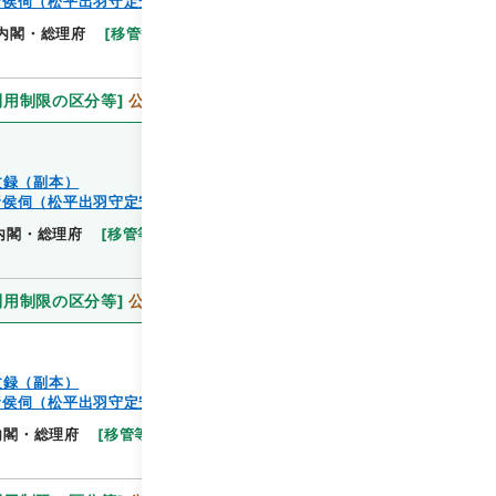
諸侯伺（松平出羽守定安）
閲覧
内閣・総理府
[
移管等年度
]
昭和 46
[
作成・取得
利用制限の区分等
]
公開
文録（副本）
諸侯伺（松平出羽守定安）
閲覧
内閣・総理府
[
移管等年度
]
昭和 46
[
作成・取得者
]
利用制限の区分等
]
公開
文録（副本）
諸侯伺（松平出羽守定安）
閲覧
内閣・総理府
[
移管等年度
]
昭和 46
[
作成・取得者
]