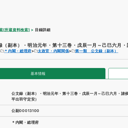
索[所蔵資料検索]
目録詳細
録（副本）・明治元年・第十三巻・戊辰一月～己巳六月・諸
＊内閣・総理府
太政官・内閣関係
第一類 公文録（副本）
基本情報
公文録（副本）・明治元年・第十三巻・戊辰一月～己巳六月・諸
平出羽守定安）
公副00013100
＊内閣・総理府