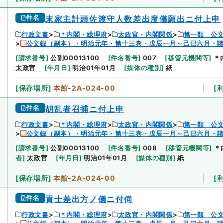
件名
末家主計頭佐渡守人数差出度儀願出ニ付上申
行政文書
＊内閣・総理府
太政官・内閣関係
第一類 公
公文録（副本）・明治元年・第十三巻・戊辰一月～己巳六月・
[
請求番号
]
公副00013100
[
件名番号
]
007
[
移管元機関等
]
＊
太政官
[
年月日
]
明治01年01月
[
媒体の種別
]
紙
[
保存場所
]
本館-2A-024-00
[
件名
胡乱者召捕ニ付上申
行政文書
＊内閣・総理府
太政官・内閣関係
第一類 公
公文録（副本）・明治元年・第十三巻・戊辰一月～己巳六月・
[
請求番号
]
公副00013100
[
件名番号
]
008
[
移管元機関等
]
＊
者
]
太政官
[
年月日
]
明治01年01月
[
媒体の種別
]
紙
[
保存場所
]
本館-2A-024-00
[
件名
貢士差出方ノ儀ニ付伺
行政文書
＊内閣・総理府
太政官・内閣関係
第一類 公