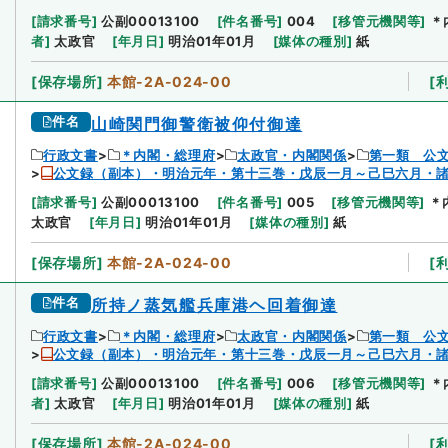
[
請求番号
]
公副00013100
[
件名番号
]
004
[
移管元機関等
]
＊
者
]
太政官
[
年月日
]
明治01年01月
[
媒体の種別
]
紙
[
保存場所
]
本館-2A-024-00
[
件名
山崎関門御警衛被仰付御達
行政文書
＊内閣・総理府
太政官・内閣関係
第一類 公
公文録（副本）・明治元年・第十三巻・戊辰一月～己巳六月・
[
請求番号
]
公副00013100
[
件名番号
]
005
[
移管元機関等
]
＊
太政官
[
年月日
]
明治01年01月
[
媒体の種別
]
紙
[
保存場所
]
本館-2A-024-00
[
件名
所持ノ蒸気艦兵庫港ヘ回着御達
行政文書
＊内閣・総理府
太政官・内閣関係
第一類 公
公文録（副本）・明治元年・第十三巻・戊辰一月～己巳六月・
[
請求番号
]
公副00013100
[
件名番号
]
006
[
移管元機関等
]
＊
者
]
太政官
[
年月日
]
明治01年01月
[
媒体の種別
]
紙
[
保存場所
]
本館-2A-024-00
[