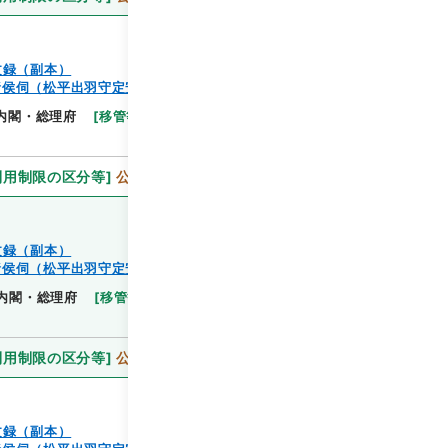
文録（副本）
諸侯伺（松平出羽守定安）
閲覧
内閣・総理府
[
移管等年度
]
昭和 46
[
作成・取得者
]
利用制限の区分等
]
公開
文録（副本）
諸侯伺（松平出羽守定安）
閲覧
内閣・総理府
[
移管等年度
]
昭和 46
[
作成・取得
利用制限の区分等
]
公開
文録（副本）