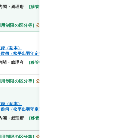
閲覧
内閣・総理府
[
移管等年度
]
昭和 46
[
作成・取得
利用制限の区分等
]
公開
文録（副本）
諸侯伺（松平出羽守定安）
閲覧
内閣・総理府
[
移管等年度
]
昭和 46
[
作成・取得者
]
利用制限の区分等
]
公開
文録（副本）
諸侯伺（松平出羽守定安）
閲覧
内閣・総理府
[
移管等年度
]
昭和 46
[
作成・取得
利用制限の区分等
]
公開