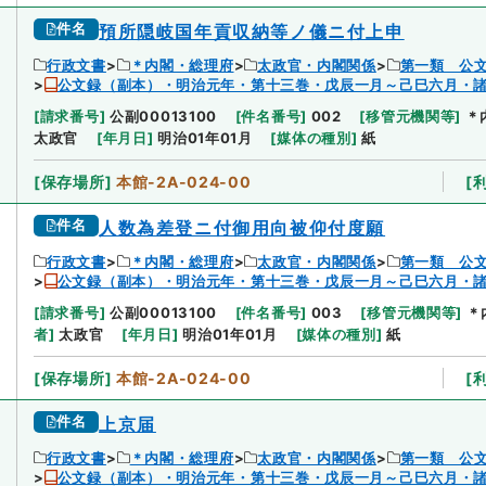
件名
預所隠岐国年貢収納等ノ儀ニ付上申
行政文書
＊内閣・総理府
太政官・内閣関係
第一類 公
公文録（副本）・明治元年・第十三巻・戊辰一月～己巳六月・
[
請求番号
]
公副00013100
[
件名番号
]
002
[
移管元機関等
]
＊
太政官
[
年月日
]
明治01年01月
[
媒体の種別
]
紙
[
保存場所
]
本館-2A-024-00
[
件名
人数為差登ニ付御用向被仰付度願
行政文書
＊内閣・総理府
太政官・内閣関係
第一類 公
公文録（副本）・明治元年・第十三巻・戊辰一月～己巳六月・
[
請求番号
]
公副00013100
[
件名番号
]
003
[
移管元機関等
]
＊
者
]
太政官
[
年月日
]
明治01年01月
[
媒体の種別
]
紙
[
保存場所
]
本館-2A-024-00
[
件名
上京届
行政文書
＊内閣・総理府
太政官・内閣関係
第一類 公
公文録（副本）・明治元年・第十三巻・戊辰一月～己巳六月・