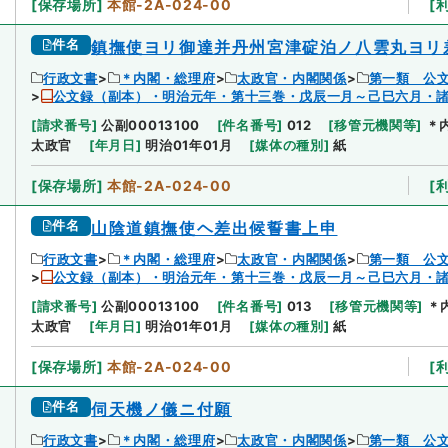
[
保存場所
]
本館-2A-024-00
[
件名
鎮撫使ヨリ御達并丹州宮津碇泊ノ八雲丸ヨリ
行政文書
＊内閣・総理府
太政官・内閣関係
第一類 公
公文録（副本）・明治元年・第十三巻・戊辰一月～己巳六月・
[
請求番号
]
公副00013100
[
件名番号
]
012
[
移管元機関等
]
＊
太政官
[
年月日
]
明治01年01月
[
媒体の種別
]
紙
[
保存場所
]
本館-2A-024-00
[
件名
山陰道鎮撫使ヘ差出候誓書上申
行政文書
＊内閣・総理府
太政官・内閣関係
第一類 公
公文録（副本）・明治元年・第十三巻・戊辰一月～己巳六月・
[
請求番号
]
公副00013100
[
件名番号
]
013
[
移管元機関等
]
＊
太政官
[
年月日
]
明治01年01月
[
媒体の種別
]
紙
[
保存場所
]
本館-2A-024-00
[
件名
伺天機ノ儀ニ付願
行政文書
＊内閣・総理府
太政官・内閣関係
第一類 公