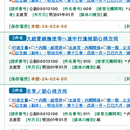
公文録（副本）・明治元年・第十三巻・戊辰一月～己巳六月・
[
請求番号
]
公副00013100
[
件名番号
]
009
[
移管元機関等
]
＊
者
]
太政官
[
年月日
]
明治01年01月
[
媒体の種別
]
紙
[
保存場所
]
本館-2A-024-00
[
件名
大総督鎮撫使等ヘ途中行逢候節心得方伺
行政文書
＊内閣・総理府
太政官・内閣関係
第一類 公
公文録（副本）・明治元年・第十三巻・戊辰一月～己巳六月・
[
請求番号
]
公副00013100
[
件名番号
]
010
[
移管元機関等
]
＊
太政官
[
年月日
]
明治01年01月
[
媒体の種別
]
紙
[
保存場所
]
本館-2A-024-00
[
件名
非常ノ節心得方伺
行政文書
＊内閣・総理府
太政官・内閣関係
第一類 公
公文録（副本）・明治元年・第十三巻・戊辰一月～己巳六月・
[
請求番号
]
公副00013100
[
件名番号
]
011
[
移管元機関等
]
＊
太政官
[
年月日
]
明治01年01月
[
媒体の種別
]
紙