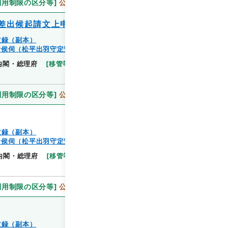
利用制限の区分等
]
公開
差出候起請文上申
文録（副本）
諸侯伺（松平出羽守定安）
閲覧
内閣・総理府
[
移管等年度
]
昭和 46
[
作成・取得者
]
利用制限の区分等
]
公開
文録（副本）
諸侯伺（松平出羽守定安）
閲覧
内閣・総理府
[
移管等年度
]
昭和 46
[
作成・取得者
]
利用制限の区分等
]
公開
文録（副本）