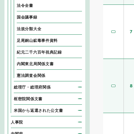
法令全書
国会議事録
法規分類大全
7
足尾銅山鉱毒事件資料
紀元二千六百年祝典記録
内閣東北局関係文書
憲法調査会関係
8
総理庁・総理府関係
枢密院関係文書
米国から返還された公文書
人事院
内閣府