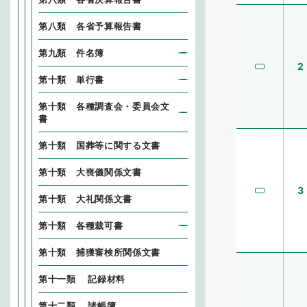
第八類 各省予算報告書
第九類 件名簿
2
第十類 単行書
第十類 各種調査会・委員会文
書
第十類 国葬等に関する文書
第十類 大喪儀関係文書
3
第十類 大礼関係文書
第十類 各種裁可書
第十類 捕獲審検所関係文書
第十一類 記録材料
第十二類 諸帳簿