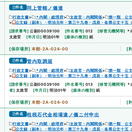
件名
同上管轄ノ儀達
行政文書
＊内閣・総理府
太政官・内閣関係
第一類 公
公文録（副本）・明治元年・第三十九巻・戊辰・各県公文十五
[
請求番号
]
公副00039100
[
件名番号
]
012
[
移管元機関等
]
＊
太政官
[
年月日
]
明治01年
[
媒体の種別
]
紙
[
保存場所
]
本館-2A-024-00
[
件名
管内取調届
行政文書
＊内閣・総理府
太政官・内閣関係
第一類 公
公文録（副本）・明治元年・第三十九巻・戊辰・各県公文十五
[
請求番号
]
公副00039100
[
件名番号
]
013
[
移管元機関等
]
＊
者
]
太政官
[
年月日
]
明治01年
[
媒体の種別
]
紙
[
保存場所
]
本館-2A-024-00
[
件名
租税石代金相場違ノ儀ニ付申出
行政文書
＊内閣・総理府
太政官・内閣関係
第一類 公
公文録（副本）・明治元年・第三十九巻・戊辰・各県公文十五