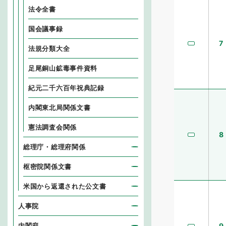
法令全書
国会議事録
7
法規分類大全
足尾銅山鉱毒事件資料
紀元二千六百年祝典記録
内閣東北局関係文書
憲法調査会関係
8
総理庁・総理府関係
枢密院関係文書
米国から返還された公文書
人事院
内閣府
9