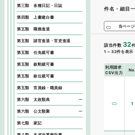
第三類 各種日記・日誌
件名・細目
第四類 上書建白書
当ページ
第五類 職務進退
第五類 諸官進退・官吏進退
32
該当件数
1
~
32
件を表示
第五類 任免裁可書
第五類 叙勲裁可書
利用請求
No
CSV出力
第五類 叙位裁可書
第五類 官員録・職員録
第六類 太政類典
1
第六類 公文類聚
第七類 家記
第八類 各省決算報告書