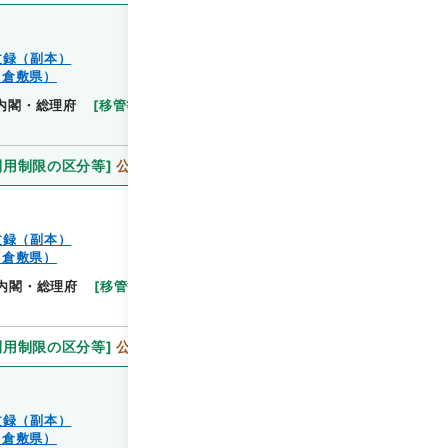
文録（副本）
（倉敷県）
閲覧
内閣・総理府
[
移管等年度
]
昭和 46
[
作成・取得者
]
利用制限の区分等
]
公開
文録（副本）
（倉敷県）
閲覧
内閣・総理府
[
移管等年度
]
昭和 46
[
作成・取得
利用制限の区分等
]
公開
文録（副本）
（倉敷県）