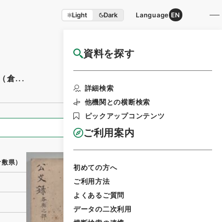
Light
Dark
Language
EN
資料を探す
国立公文書館HP利用案内
倉...
利用請求書印刷
詳細検索
他機関との横断検索
ピックアップコンテンツ
全ての情報
ご利用案内
倉敷県）
初めての方へ
ご利用方法
よくあるご質問
データの二次利用