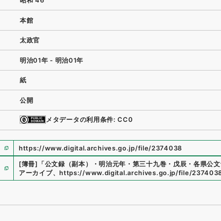
昭和 46
本館
太政官
明治01年 - 明治01年
紙
公開
メタデータの利用条件: CC0
https://www.digital.archives.go.jp/file/2374038
[簿冊]
「
公文録（副本）・明治元年・第三十九巻・戊辰・各県公文
アーカイブ
、
https://www.digital.archives.go.jp/file/237403