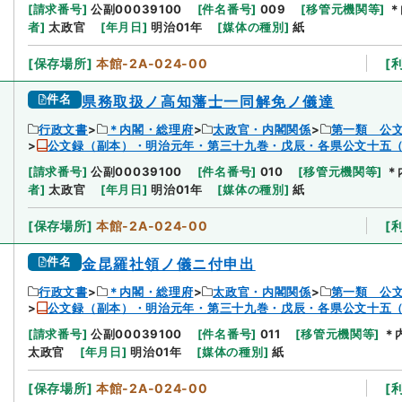
[
請求番号
]
公副00039100
[
件名番号
]
009
[
移管元機関等
]
＊
者
]
太政官
[
年月日
]
明治01年
[
媒体の種別
]
紙
[
保存場所
]
本館-2A-024-00
[
件名
県務取扱ノ高知藩士一同解免ノ儀達
行政文書
＊内閣・総理府
太政官・内閣関係
第一類 公
公文録（副本）・明治元年・第三十九巻・戊辰・各県公文十五
[
請求番号
]
公副00039100
[
件名番号
]
010
[
移管元機関等
]
＊
者
]
太政官
[
年月日
]
明治01年
[
媒体の種別
]
紙
[
保存場所
]
本館-2A-024-00
[
件名
金昆羅社領ノ儀ニ付申出
行政文書
＊内閣・総理府
太政官・内閣関係
第一類 公
公文録（副本）・明治元年・第三十九巻・戊辰・各県公文十五
[
請求番号
]
公副00039100
[
件名番号
]
011
[
移管元機関等
]
＊
太政官
[
年月日
]
明治01年
[
媒体の種別
]
紙
[
保存場所
]
本館-2A-024-00
[