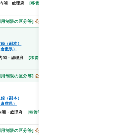
閲覧
内閣・総理府
[
移管等年度
]
昭和 46
[
作成・取得
利用制限の区分等
]
公開
文録（副本）
（倉敷県）
閲覧
内閣・総理府
[
移管等年度
]
昭和 46
[
作成・取得
利用制限の区分等
]
公開
文録（副本）
（倉敷県）
閲覧
内閣・総理府
[
移管等年度
]
昭和 46
[
作成・取得者
]
利用制限の区分等
]
公開