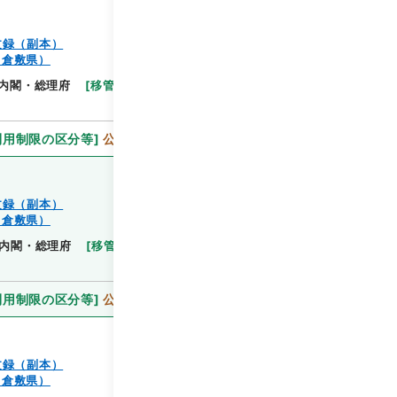
文録（副本）
（倉敷県）
閲覧
内閣・総理府
[
移管等年度
]
昭和 46
[
作成・取得
利用制限の区分等
]
公開
文録（副本）
（倉敷県）
閲覧
内閣・総理府
[
移管等年度
]
昭和 46
[
作成・取得
利用制限の区分等
]
公開
文録（副本）
（倉敷県）