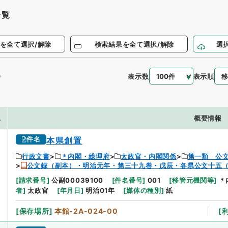
一覧
を全て選択/解除
検索結果を全て選択/解除
選
表示数
表示順
件
.
概要情報
件名
本県創置
行政文書
＊内閣・総理府
太政官・内閣関係
第一類 公
公文録（副本）・明治元年・第三十九巻・戊辰・各県公文十五
[
請求番号
]
公副00039100
[
件名番号
]
001
[
移管元機関等
]
＊
者
]
太政官
[
年月日
]
明治01年
[
媒体の種別
]
紙
[
保存場所
]
本館-2A-024-00
[