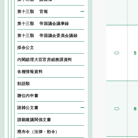
第十三類 官報
第十三類 帝国議会議事録
第十三類 帝国議会委員会議録
採余公文
5
内閣総理大臣官房総務課資料
各種情報資料
勅語類
贈位内申書
諸雑公文書
6
請願建議関係文書
廃布令（法律・勅令）