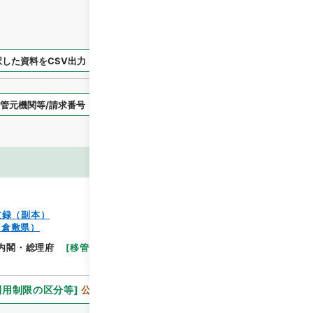
択した資料をCSV出力
選択した資料を利用請求
表示スタイル
画像等
文録（副本）
（倉敷県）
閲覧
内閣・総理府
[
移管等年度
]
昭和 46
[
作成・取得
利用制限の区分等
]
公開