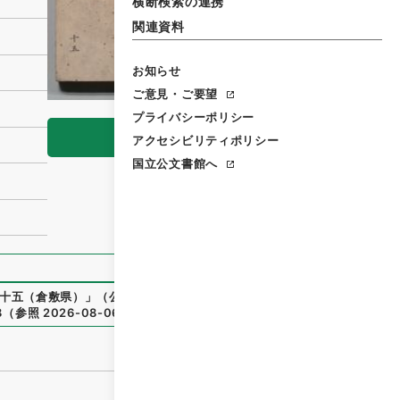
横断検索の連携
関連資料
お知らせ
ご意見・ご要望
プライバシーポリシー
閲覧
アクセシビリティポリシー
国立公文書館へ
十五（倉敷県）
」
（
公副00039100
）
、
国立公文書館デジタル
8
（
参照
2026-08-06
）