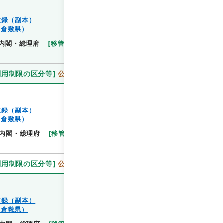
文録（副本）
（倉敷県）
閲覧
内閣・総理府
[
移管等年度
]
昭和 46
[
作成・取得
利用制限の区分等
]
公開
文録（副本）
（倉敷県）
閲覧
内閣・総理府
[
移管等年度
]
昭和 46
[
作成・取得
利用制限の区分等
]
公開
文録（副本）
（倉敷県）
閲覧