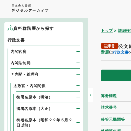
資料群階層から探す
トップ
詳細検
行政文書
公文
簿冊
内閣官房
階層
行政文書
内閣法制局
＊内閣・総理府
太政官・内閣関係
簿冊標題
御署名原本（明治）
請求番号
御署名原本（大正）
移管元機関等
御署名原本（昭和２２年５月２
日以前）