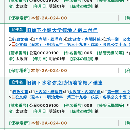
[
請求番号
]
公副00039100
[
件名番号
]
004
[
移管元機関等
]
＊
者
]
太政官
[
年月日
]
明治01年
[
媒体の種別
]
紙
[
保存場所
]
本館-2A-024-00
[
件名
旧旗下小堀大学領地ノ儀ニ付伺
行政文書
＊内閣・総理府
太政官・内閣関係
第一類 公
公文録（副本）・明治元年・第三十九巻・戊辰・各県公文十五
[
請求番号
]
公副00039100
[
件名番号
]
005
[
移管元機関等
]
＊
者
]
太政官
[
年月日
]
明治01年
[
媒体の種別
]
紙
[
保存場所
]
本館-2A-024-00
[
件名
旧旗下水谷弥之助領地管轄ノ儀達
行政文書
＊内閣・総理府
太政官・内閣関係
第一類 公
公文録（副本）・明治元年・第三十九巻・戊辰・各県公文十五
[
請求番号
]
公副00039100
[
件名番号
]
006
[
移管元機関等
]
＊
者
]
太政官
[
年月日
]
明治01年
[
媒体の種別
]
紙
[
保存場所
]
本館-2A-024-00
[