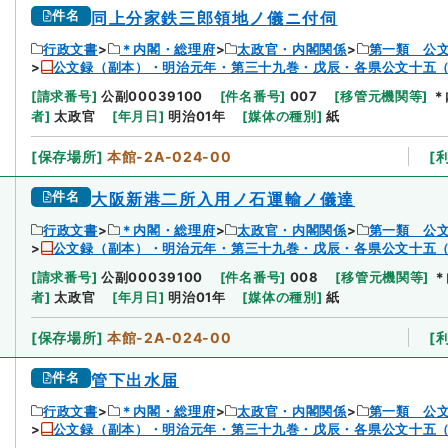
件名
同上分家鉄三郎領地ノ儀ニ付伺
行政文書
＊内閣・総理府
太政官・内閣関係
第一類 公
公文録（副本）・明治元年・第三十九巻・戊辰・各県公文十五
[
請求番号
]
公副00039100
[
件名番号
]
007
[
移管元機関等
]
＊
者
]
太政官
[
年月日
]
明治01年
[
媒体の種別
]
紙
[
保存場所
]
本館-2A-024-00
[
件名
大阪新港二所入用ノ石運輸ノ儀達
行政文書
＊内閣・総理府
太政官・内閣関係
第一類 公
公文録（副本）・明治元年・第三十九巻・戊辰・各県公文十五
[
請求番号
]
公副00039100
[
件名番号
]
008
[
移管元機関等
]
＊
者
]
太政官
[
年月日
]
明治01年
[
媒体の種別
]
紙
[
保存場所
]
本館-2A-024-00
[
件名
管下出水届
行政文書
＊内閣・総理府
太政官・内閣関係
第一類 公
公文録（副本）・明治元年・第三十九巻・戊辰・各県公文十五