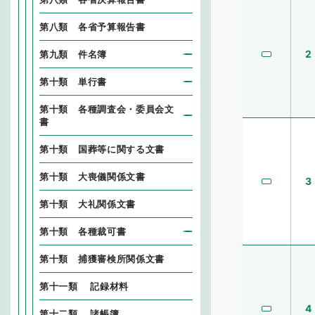
第八類 各省予算報告書
2
第九類 件名簿
第十類 単行書
第十類 各種調査会・委員会文
書
第十類 国葬等に関する文書
第十類 大喪儀関係文書
3
第十類 大礼関係文書
第十類 各種裁可書
第十類 捕獲審検所関係文書
第十一類 記録材料
4
第十二類 諸帳簿