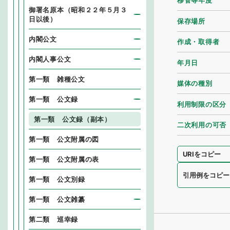
移管等年度
御署名原本（昭和２２年５月３
日以後）
保存場所
内閣公文
作成・取得者
内閣人事公文
年月日
第一類 雑種公文
媒体の種別
第一類 公文録
利用制限の区分
第一類 公文録（副本）
二次利用の可否
第一類 公文附属の図
URIをコピー
第一類 公文附属の表
引用例をコピー
第一類 公文別録
第一類 公文雑纂
第二類 巡幸録