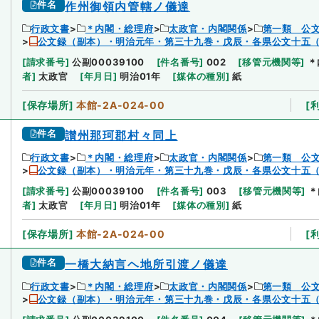
件名
作州御領内管轄ノ儀達
行政文書
＊内閣・総理府
太政官・内閣関係
第一類 公
公文録（副本）・明治元年・第三十九巻・戊辰・各県公文十五
[
請求番号
]
公副00039100
[
件名番号
]
002
[
移管元機関等
]
＊
者
]
太政官
[
年月日
]
明治01年
[
媒体の種別
]
紙
[
保存場所
]
本館-2A-024-00
[
件名
讃州那珂郡村々同上
行政文書
＊内閣・総理府
太政官・内閣関係
第一類 公
公文録（副本）・明治元年・第三十九巻・戊辰・各県公文十五
[
請求番号
]
公副00039100
[
件名番号
]
003
[
移管元機関等
]
＊
者
]
太政官
[
年月日
]
明治01年
[
媒体の種別
]
紙
[
保存場所
]
本館-2A-024-00
[
件名
一橋大納言ヘ地所引渡ノ儀達
行政文書
＊内閣・総理府
太政官・内閣関係
第一類 公
公文録（副本）・明治元年・第三十九巻・戊辰・各県公文十五