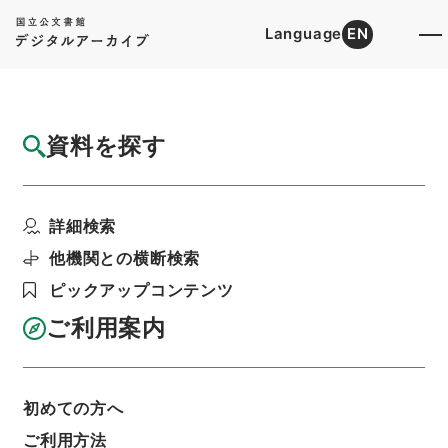
Language
EN
トップ
詳細検索[所蔵資料検索]
目録詳細
資料を探す
簿冊
産業医学振興財団
詳細検索
階層
行政文書
＊文部省
大臣官房総務課記録班分類文書
新分類文書
他機関との横断検索
L120（法人／財団法人／許可認可承認）
ピックアップコンテンツ
利用請求書印刷
ご利用案内
基本情報
全ての情報
初めての方へ
ご利用方法