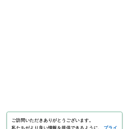
6
件名
財団法人産業医学振興財団の役員の選任に係
る承認について
行政文書
＊文部省
大臣官房総務課記録班分類文書
新分類文書
L120（法人／財団法人／許可認可承認）
産業医学振興財団
[
請求番号
]
平１１文部00106100
[
件名番号
]
006
[
移管元機関等
]
＊文部省
[
移管等年度
]
平成 11
[
作
成・取得者
]
文部省
[
年月日
]
昭和55年04月22日
[
媒体の種別
]
紙
[
数量
]
1
[
保存場所
]
本館-3D-036-00
[
利用制限の区分等
]
要審査
ご訪問いただきありがとうございます。
私たちがより良い情報を提供できるように、
プライ