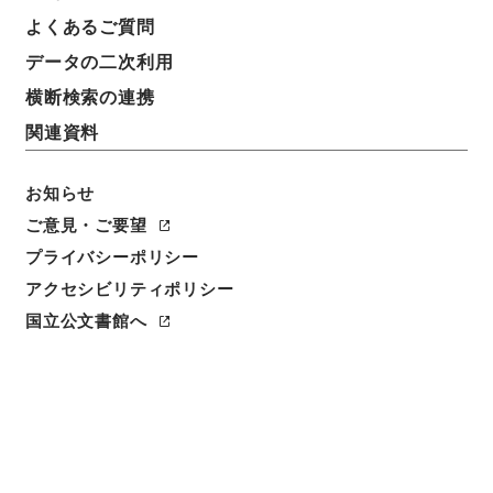
簿冊標題
よくあるご質問
産業医学振興財団
データの二次利用
請求番号
横断検索の連携
平１１文部00106100
関連資料
移管元機関等
＊文部省
お知らせ
ご意見・ご要望
移管等年度
プライバシーポリシー
平成 11
アクセシビリティポリシー
保存場所
国立公文書館へ
本館
作成・取得者
文部省管理局企画調整課
年月日