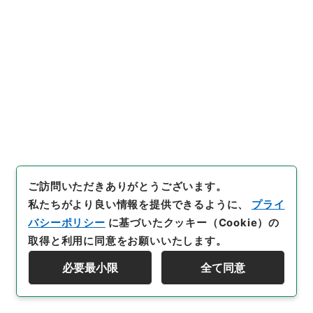
[
請求番号
]
公副00159100
[
件名番号
]
027
[
移管元
機関等
]
＊内閣・総理府
[
移管等年度
]
昭和 46
[
作
成・取得者
]
太政官
[
年月日
]
明治02年06月
[
媒体の
種別
]
紙
[
保存場所
]
本館-2A-025-00
[
利用制限の区分等
]
公開
閲覧
ご訪問いただきありがとうございます。
私たちがより良い情報を提供できるように、
プライ
28
件名
バシーポリシー
に基づいたクッキー（Cookie）の
神社員数届
取得と利用に同意をお願いいたします。
行政文書
＊内閣・総理府
太政官・内閣関係
必要最小限
全て同意
第一類 公文録（副本）
資料群階層を表示する
公文録（副本）・明治二年・第九十一巻・己巳六月～
辛未七月・飫肥藩伺