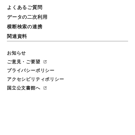
よくあるご質問
データの二次利用
横断検索の連携
関連資料
お知らせ
ご意見・ご要望
プライバシーポリシー
閲覧
アクセシビリティポリシー
国立公文書館へ
簿冊標題
公文録（副本）・明治二年・第九十一巻・己巳六月～
辛未七月・飫肥藩伺
請求番号
公副00159100