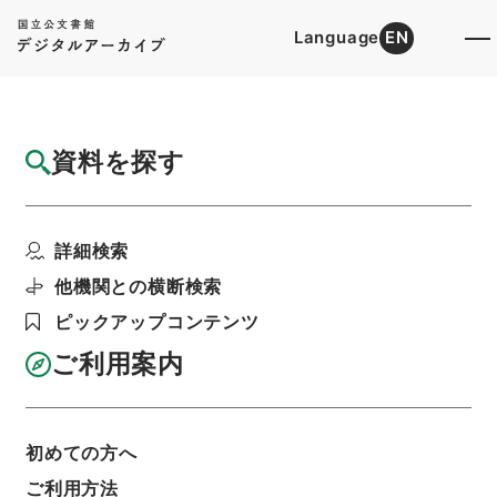
Language
EN
トップ
詳細検索[所蔵資料検索]
目録詳細
資料を探す
簿冊
公文録（副本）・明治二年・第九十一巻・己
詳細検索
巳六月～辛未七月・飫...
階層
行政文書
＊内閣・総理府
太政官・内閣関係
他機関との横断検索
第一類 公文録（副本）
ピックアップコンテンツ
利用請求書印刷
ご利用案内
基本情報
全ての情報
初めての方へ
ご利用方法