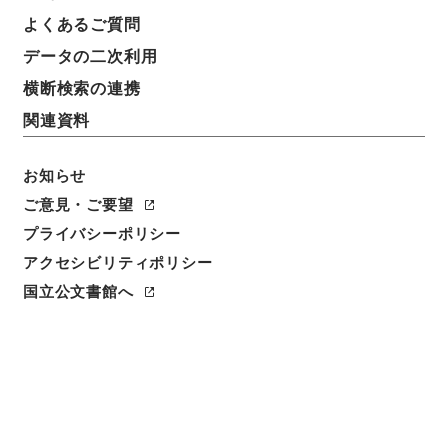
自明治１１年７月至明治１２年６月、１１年度歳入出
よくあるご質問
予算表、大蔵省伝票課簿記計算掛
データの二次利用
横断検索の連携
請求番号
寄贈01661100
関連資料
移管元機関等
お知らせ
寄贈資料
ご意見・ご要望
移管等年度
プライバシーポリシー
平成 23
アクセシビリティポリシー
国立公文書館へ
保存場所
本館
媒体の種別
紙
利用制限の区分