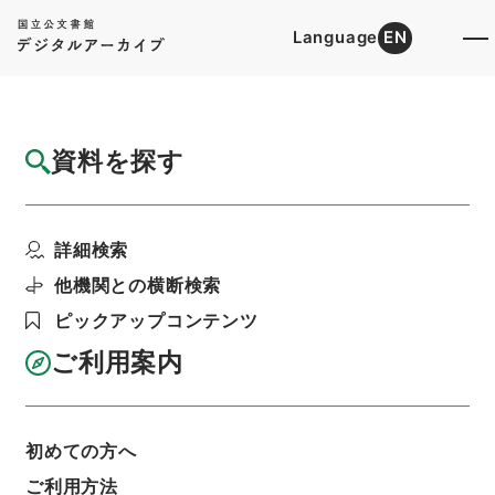
Language
EN
トップ
詳細検索[所蔵資料検索]
目録詳細
資料を探す
簿冊
自明治１１年７月至明治１２年６月、１１年
詳細検索
度歳入出予算表、大蔵...
階層
寄贈・寄託文書
石島庸男旧蔵文書
他機関との横断検索
利用請求書印刷
ピックアップコンテンツ
ご利用案内
基本情報
全ての情報
初めての方へ
ご利用方法
簿冊標題