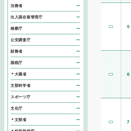
法務省
出入国在留管理庁
5
検察庁
公安調査庁
財務省
国税庁
＊大蔵省
6
文部科学省
スポーツ庁
文化庁
＊文部省
7