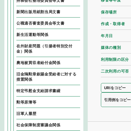
移管等年度
持株会社整理委員会等文書
新聞出版用紙割当局文書
保存場所
公職適否審査委員会等文書
作成・取得者
新生活運動等関係
年月日
在外財産問題（引揚者特別交付
媒体の種別
金）関係
利用制限の区分
農地被買収者給付金関係
二次利用の可否
旧金鵄勲章叙賜金受給者に対する
措置関係
URIをコピー
特定弔慰金支給請求書綴
引用例をコピー
勲等原簿等
旧軍人履歴
社会保障制度審議会関係