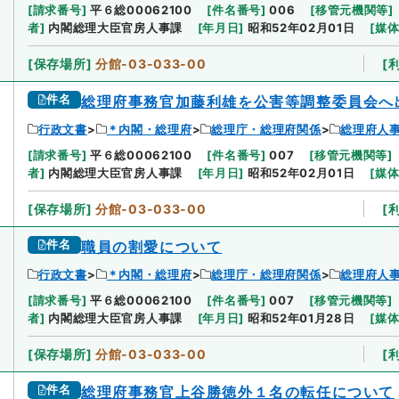
[
請求番号
]
平６総00062100
[
件名番号
]
006
[
移管元機関等
]
者
]
内閣総理大臣官房人事課
[
年月日
]
昭和52年02月01日
[
媒
[
保存場所
]
分館-03-033-00
[
件名
総理府事務官加藤利雄を公害等調整委員会へ
行政文書
＊内閣・総理府
総理庁・総理府関係
総理府人
[
請求番号
]
平６総00062100
[
件名番号
]
007
[
移管元機関等
]
者
]
内閣総理大臣官房人事課
[
年月日
]
昭和52年02月01日
[
媒
[
保存場所
]
分館-03-033-00
[
件名
職員の割愛について
行政文書
＊内閣・総理府
総理庁・総理府関係
総理府人
[
請求番号
]
平６総00062100
[
件名番号
]
007
[
移管元機関等
]
者
]
内閣総理大臣官房人事課
[
年月日
]
昭和52年01月28日
[
媒
[
保存場所
]
分館-03-033-00
[
件名
総理府事務官上谷勝徳外１名の転任について