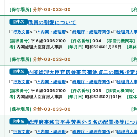
[
保存場所
]
分館-03-033-00
[
件名
職員の割愛について
行政文書
＊内閣・総理府
総理庁・総理府関係
総理府人
[
請求番号
]
平６総00062100
[
件名番号
]
004
[
移管元機関等
]
者
]
内閣総理大臣官房人事課
[
年月日
]
昭和52年01月25日
[
媒体
[
保存場所
]
分館-03-033-00
[
件名
内閣総理大臣官房参事官菊池貞二の職務指定
行政文書
＊内閣・総理府
総理庁・総理府関係
総理府人
[
請求番号
]
平６総00062100
[
件名番号
]
005
[
移管元機関等
]
者
]
内閣総理大臣官房人事課
[
年月日
]
昭和52年02月01日
[
媒
[
保存場所
]
分館-03-033-00
[
件名
総理府事務官平井芳男外５名の配置換等につ
行政文書
＊内閣・総理府
総理庁・総理府関係
総理府人