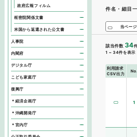
政府広報フィルム
件名・細目
枢密院関係文書
当ページ
米国から返還された公文書
人事院
34
該当件数
1
~
34
件を表示
内閣府
デジタル庁
利用請求
No
CSV出力
こども家庭庁
復興庁
＊経済企画庁
1
＊沖縄開発庁
＊宮内庁
公正取引委員会