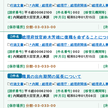
行政文書
＊内閣・総理府
総理庁・総理府関係
総理府人
[
請求番号
]
平６総00062100
[
件名番号
]
002
[
移管元機関等
]
者
]
内閣総理大臣官房人事課
[
年月日
]
昭和52年01月15日
[
媒体
[
保存場所
]
分館-03-033-00
[
件名
総理府技官鈴木芳雄に復職を命ずることにつ
行政文書
＊内閣・総理府
総理庁・総理府関係
総理府人
[
請求番号
]
平６総00062100
[
件名番号
]
002
[
移管元機関等
]
者
]
内閣総理大臣官房人事課
[
年月日
]
昭和52年01月15日
[
媒体
[
保存場所
]
分館-03-033-00
[
件名
職員の出向期間の延長について
行政文書
＊内閣・総理府
総理庁・総理府関係
総理府人
[
請求番号
]
平６総00062100
[
件名番号
]
002
[
移管元機関等
]
者
]
内閣総理大臣官房人事課
[
年月日
]
昭和52年01月08日
[
媒
[
保存場所
]
分館-03-033-00
[