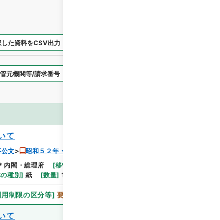
択した資料をCSV出力
選択した資料を利用請求
表示スタイル
画像等
いて
事公文
昭和５２年・総理府人事公文・任免・第１巻
＊内閣・総理府
[
移管等年度
]
平成 06
[
作成・取得
体の種別
]
紙
[
数量
]
1
利用制限の区分等
]
要審査
いて