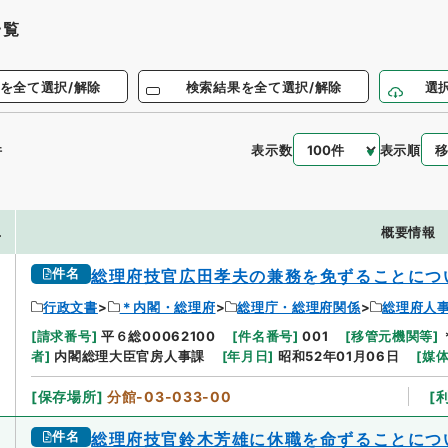
一覧
を全て選択/解除
検索結果を全て選択/解除
選
表示数
表示順
件
.
概要情報
件名
総理府技官広田孝夫の兼務を免ずることにつ
行政文書
＊内閣・総理府
総理庁・総理府関係
総理府人
[
請求番号
]
平６総00062100
[
件名番号
]
001
[
移管元機関等
]
者
]
内閣総理大臣官房人事課
[
年月日
]
昭和52年01月06日
[
媒
[
保存場所
]
分館-03-033-00
[
件名
総理府技官鈴木芳雄に休職を命ずることにつ