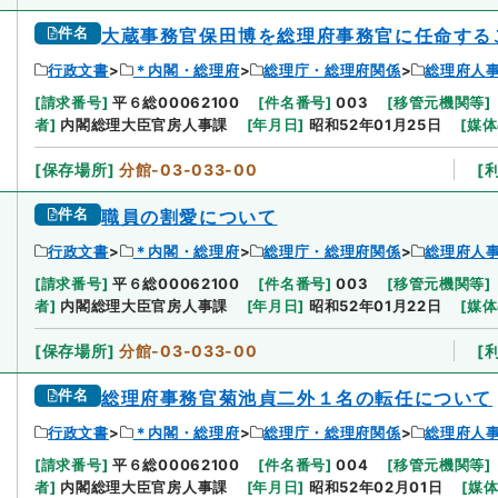
件名
大蔵事務官保田博を総理府事務官に任命する
行政文書
＊内閣・総理府
総理庁・総理府関係
総理府人
[
請求番号
]
平６総00062100
[
件名番号
]
003
[
移管元機関等
]
者
]
内閣総理大臣官房人事課
[
年月日
]
昭和52年01月25日
[
媒体
[
保存場所
]
分館-03-033-00
[
件名
職員の割愛について
行政文書
＊内閣・総理府
総理庁・総理府関係
総理府人
[
請求番号
]
平６総00062100
[
件名番号
]
003
[
移管元機関等
]
者
]
内閣総理大臣官房人事課
[
年月日
]
昭和52年01月22日
[
媒体
[
保存場所
]
分館-03-033-00
[
件名
総理府事務官菊池貞二外１名の転任について
行政文書
＊内閣・総理府
総理庁・総理府関係
総理府人
[
請求番号
]
平６総00062100
[
件名番号
]
004
[
移管元機関等
]
者
]
内閣総理大臣官房人事課
[
年月日
]
昭和52年02月01日
[
媒