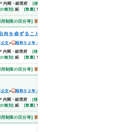
＊内閣・総理府
[
移管等年度
]
平成 06
[
作成・取得
体の種別
]
紙
[
数量
]
1
利用制限の区分等
]
要審査
出向を命ずることについて
事公文
昭和５２年・総理府人事公文・任免・第１巻
＊内閣・総理府
[
移管等年度
]
平成 06
[
作成・取得
体の種別
]
紙
[
数量
]
1
利用制限の区分等
]
要審査
事公文
昭和５２年・総理府人事公文・任免・第１巻
＊内閣・総理府
[
移管等年度
]
平成 06
[
作成・取得
体の種別
]
紙
[
数量
]
1
利用制限の区分等
]
要審査