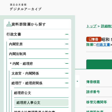
資料群階層から探す
トップ
詳細検
行政文書
昭和
簿冊
内閣官房
階層
行政文書
内閣法制局
＊内閣・総理府
太政官・内閣関係
簿冊標題
総理庁・総理府関係
請求番号
総理府公文
移管元機関等
総理府人事公文