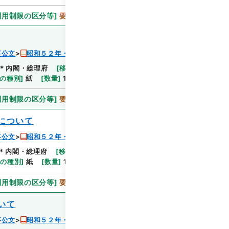
利用制限の区分等
]
要審査
事公文
昭和５２年・総理府人事公文・任免・第１巻
＊内閣・総理府
[
移管等年度
]
平成 06
[
作成・取得
の種別
]
紙
[
数量
]
1
利用制限の区分等
]
要審査
について
事公文
昭和５２年・総理府人事公文・任免・第１巻
＊内閣・総理府
[
移管等年度
]
平成 06
[
作成・取得
体の種別
]
紙
[
数量
]
1
利用制限の区分等
]
要審査
いて
事公文
昭和５２年・総理府人事公文・任免・第１巻