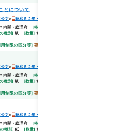
ことについて
事公文
昭和５２年・総理府人事公文・任免・第１巻
＊内閣・総理府
[
移管等年度
]
平成 06
[
作成・取得
の種別
]
紙
[
数量
]
1
利用制限の区分等
]
要審査
事公文
昭和５２年・総理府人事公文・任免・第１巻
＊内閣・総理府
[
移管等年度
]
平成 06
[
作成・取得
の種別
]
紙
[
数量
]
1
利用制限の区分等
]
要審査
事公文
昭和５２年・総理府人事公文・任免・第１巻
＊内閣・総理府
[
移管等年度
]
平成 06
[
作成・取得
体の種別
]
紙
[
数量
]
1