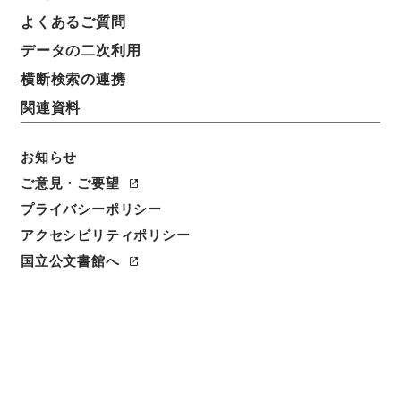
簿冊標題
よくあるご質問
三級官進退（本省及直轄）
データの二次利用
請求番号
横断検索の連携
昭５９文部01977100
関連資料
移管元機関等
＊文部省
お知らせ
ご意見・ご要望
移管等年度
プライバシーポリシー
昭和 59
アクセシビリティポリシー
保存場所
国立公文書館へ
本館
作成・取得者
文部省大臣官房秘書課
年月日