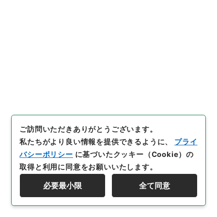
[
利用制限の区分等
]
公開
28
件名
三級官進退（工芸技術講習所 浅野陽）文部
技官に任ず
行政文書
＊文部省
大臣官房総務課記録班分類文書
旧分類文書
第一 総務門は（職員進退）
三級官進退（本省及直轄）
ご訪問いただきありがとうございます。
私たちがより良い情報を提供できるように、
プライ
[
請求番号
]
昭５９文部01977100
[
件名番号
]
028
[
移管元機関等
]
＊文部省
[
移管等年度
]
昭和 59
[
作
バシーポリシー
に基づいたクッキー（Cookie）の
成・取得者
]
文部省大臣官房秘書課
[
年月日
]
昭和22年
取得と利用に同意をお願いいたします。
05月26日
[
媒体の種別
]
紙
[
文書番号
]
工技第２号
必要最小限
全て同意
[
数量
]
1
資料群階層を表示する
[
保存場所
]
本館-3A-032-00