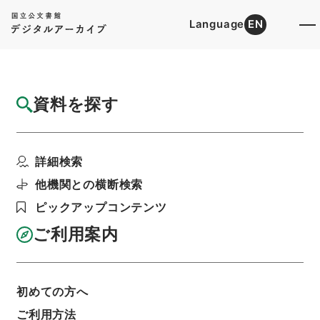
Language
EN
トップ
詳細検索[所蔵資料検索]
目録詳細
資料を探す
簿冊
三級官進退（本省及直轄）
詳細検索
階層
行政文書
＊文部省
大臣官房総務課記録班分類文書
旧分類文書
他機関との横断検索
第一 総務門は（職員進退）
ピックアップコンテンツ
利用請求書印刷
ご利用案内
基本情報
全ての情報
初めての方へ
ご利用方法