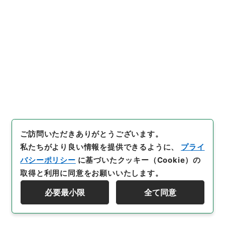
28
件名
三級官進退（青森師範 菅一郎外１名）文部
事務官に任ず
行政文書
＊文部省
大臣官房総務課記録班分類文書
旧分類文書
第一 総務門は（職員進退）
三級官進退（本省及直轄）
ご訪問いただきありがとうございます。
[
請求番号
]
昭５９文部02015100
[
件名番号
]
028
[
移管元機関等
]
＊文部省
[
移管等年度
]
昭和 59
[
作
私たちがより良い情報を提供できるように、
プライ
成・取得者
]
文部省大臣官房秘書課
[
年月日
]
昭和23年
バシーポリシー
に基づいたクッキー（Cookie）の
07月14日
[
媒体の種別
]
紙
[
文書番号
]
青師第６２号
取得と利用に同意をお願いいたします。
[
数量
]
1
必要最小限
全て同意
資料群階層を表示する
[
保存場所
]
本館-3A-032-00
[
利用制限の区分等
]
公開