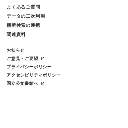
簿冊標題
よくあるご質問
三級官進退（本省及直轄）
データの二次利用
請求番号
横断検索の連携
昭５９文部02015100
関連資料
移管元機関等
＊文部省
お知らせ
ご意見・ご要望
移管等年度
プライバシーポリシー
昭和 59
アクセシビリティポリシー
保存場所
国立公文書館へ
本館
作成・取得者
文部省大臣官房秘書課
年月日