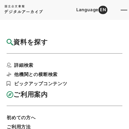
Language
EN
トップ
詳細検索[所蔵資料検索]
目録詳細
資料を探す
簿冊
三級官進退（本省及直轄）
詳細検索
階層
行政文書
＊文部省
大臣官房総務課記録班分類文書
旧分類文書
他機関との横断検索
第一 総務門は（職員進退）
ピックアップコンテンツ
利用請求書印刷
ご利用案内
基本情報
全ての情報
初めての方へ
ご利用方法