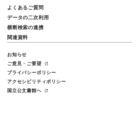
簿冊標題
よくあるご質問
二級官進退（本省及直轄）
データの二次利用
請求番号
横断検索の連携
昭５９文部01908100
関連資料
移管元機関等
＊文部省
お知らせ
ご意見・ご要望
移管等年度
プライバシーポリシー
昭和 59
アクセシビリティポリシー
保存場所
国立公文書館へ
本館
作成・取得者
文部省大臣官房人事課
年月日