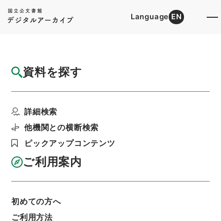
Language
EN
トップ
詳細検索[所蔵資料検索]
目録詳細
資料を探す
簿冊
二級官進退（本省及直轄）
詳細検索
階層
行政文書
＊文部省
大臣官房総務課記録班分類文書
旧分類文書
他機関との横断検索
第一 総務門は（職員進退）
ピックアップコンテンツ
利用請求書印刷
ご利用案内
基本情報
全ての情報
初めての方へ
ご利用方法