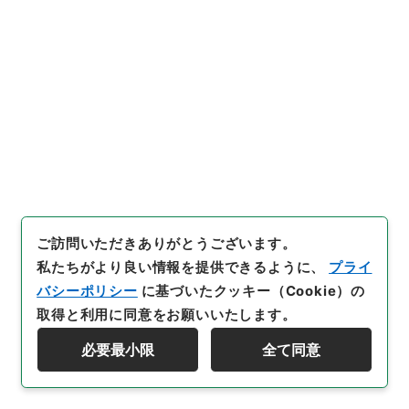
[
利用制限の区分等
]
公開
28
件名
二級官進退（富山大学 佐口透）助教授に補
する
行政文書
＊文部省
大臣官房総務課記録班分類文書
旧分類文書
第一 総務門は（職員進退）
二級官進退（本省及直轄）
ご訪問いただきありがとうございます。
私たちがより良い情報を提供できるように、
プライ
[
請求番号
]
昭５９文部01908100
[
件名番号
]
028
[
移管元機関等
]
＊文部省
[
移管等年度
]
昭和 59
[
作
バシーポリシー
に基づいたクッキー（Cookie）の
成・取得者
]
文部省大臣官房人事課
[
年月日
]
昭和25年
取得と利用に同意をお願いいたします。
04月19日
[
媒体の種別
]
紙
[
文書番号
]
富大第１５０
必要最小限
全て同意
号
[
数量
]
1
資料群階層を表示する
[
保存場所
]
本館-3A-032-00