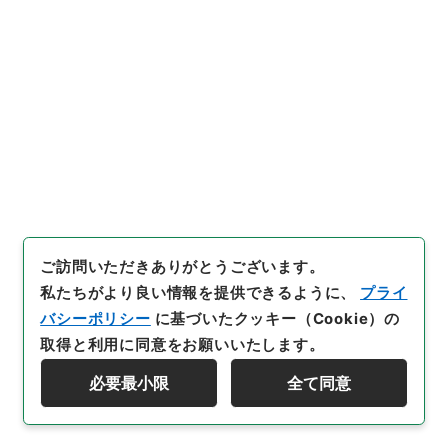
[
利用制限の区分等
]
公開
28
件名
三級官進退（福岡青師 石井賢司）出向を命
ず
行政文書
＊文部省
大臣官房総務課記録班分類文書
旧分類文書
第一 総務門は（職員進退）
三級官進退（本省及直轄）
ご訪問いただきありがとうございます。
私たちがより良い情報を提供できるように、
プライ
[
請求番号
]
昭５９文部01945100
[
件名番号
]
028
[
移管元機関等
]
＊文部省
[
移管等年度
]
昭和 59
[
作
バシーポリシー
に基づいたクッキー（Cookie）の
成・取得者
]
文部省大臣官房秘書課
[
年月日
]
昭和21年
取得と利用に同意をお願いいたします。
06月05日
[
媒体の種別
]
紙
[
文書番号
]
丘第１４５号
必要最小限
全て同意
[
数量
]
1
資料群階層を表示する
[
保存場所
]
本館-3A-032-00