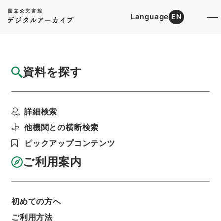
Language
EN
トップ
詳細検索[所蔵資料検索]
目録詳細
資料を探す
簿冊
三級官進退（本省及直轄）
詳細検索
階層
行政文書
＊文部省
大臣官房総務課記録班分類文書
旧分類文書
他機関との横断検索
第一 総務門は（職員進退）
ピックアップコンテンツ
利用請求書印刷
ご利用案内
基本情報
全ての情報
初めての方へ
ご利用方法