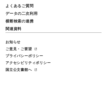
簿冊標題
よくあるご質問
三級官進退（本省及直轄）
データの二次利用
請求番号
横断検索の連携
昭５９文部01945100
関連資料
移管元機関等
＊文部省
お知らせ
ご意見・ご要望
移管等年度
プライバシーポリシー
昭和 59
アクセシビリティポリシー
保存場所
国立公文書館へ
本館
作成・取得者
文部省大臣官房秘書課
年月日