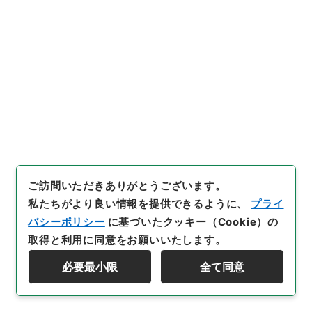
28
件名
二級官進退（東京商大 都留重大）文部教官
に任ず
行政文書
＊文部省
大臣官房総務課記録班分類文書
旧分類文書
第一 総務門は（職員進退）
二級官進退（本省及直轄）
[
請求番号
]
昭５９文部01752100
[
件名番号
]
028
[
移管元機関等
]
＊文部省
[
移管等年度
]
昭和 59
[
作
成・取得者
]
文部省大臣官房秘書課
[
年月日
]
昭和23年
08月12日
[
媒体の種別
]
紙
[
文書番号
]
商大第２１号
ご訪問いただきありがとうございます。
[
数量
]
1
私たちがより良い情報を提供できるように、
プライ
バシーポリシー
に基づいたクッキー（Cookie）の
[
保存場所
]
本館-3A-032-00
取得と利用に同意をお願いいたします。
[
利用制限の区分等
]
公開
必要最小限
全て同意
資料群階層を表示する