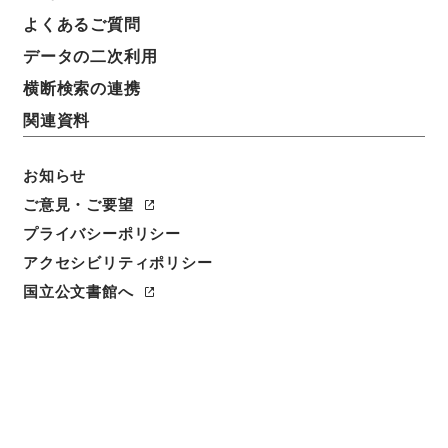
簿冊標題
よくあるご質問
二級官進退（本省及直轄）
データの二次利用
請求番号
横断検索の連携
昭５９文部01752100
関連資料
移管元機関等
＊文部省
お知らせ
ご意見・ご要望
移管等年度
プライバシーポリシー
昭和 59
アクセシビリティポリシー
保存場所
国立公文書館へ
本館
作成・取得者
文部省大臣官房秘書課
年月日