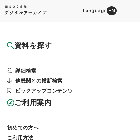
Language
EN
トップ
詳細検索[所蔵資料検索]
目録詳細
資料を探す
簿冊
二級官進退（本省及直轄）
詳細検索
階層
行政文書
＊文部省
大臣官房総務課記録班分類文書
旧分類文書
他機関との横断検索
第一 総務門は（職員進退）
ピックアップコンテンツ
利用請求書印刷
ご利用案内
基本情報
全ての情報
初めての方へ
ご利用方法