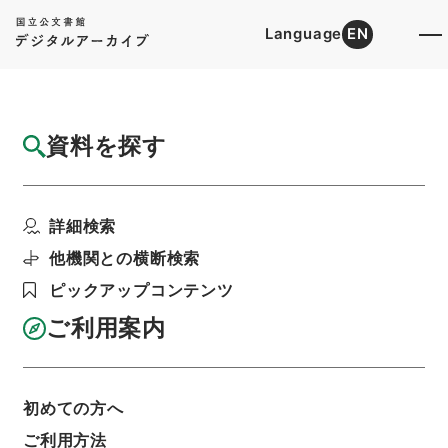
Language
EN
トップ
詳細検索[所蔵資料検索]
目録詳細
資料を探す
簿冊
二級官進退（本省及直轄）
詳細検索
階層
行政文書
＊文部省
大臣官房総務課記録班分類文書
旧分類文書
他機関との横断検索
第一 総務門は（職員進退）
ピックアップコンテンツ
利用請求書印刷
ご利用案内
基本情報
全ての情報
初めての方へ
ご利用方法