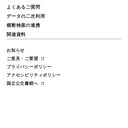
簿冊標題
よくあるご質問
二級官進退（本省及直轄）
データの二次利用
請求番号
横断検索の連携
昭５９文部01782100
関連資料
移管元機関等
＊文部省
お知らせ
ご意見・ご要望
移管等年度
プライバシーポリシー
昭和 59
アクセシビリティポリシー
保存場所
国立公文書館へ
本館
作成・取得者
文部省大臣官房秘書課・人事課
年月日