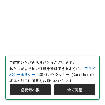
28
件名
二級官進退（北海道帝大 関清秀）文部教官
に任ず
行政文書
＊文部省
大臣官房総務課記録班分類文書
旧分類文書
第一 総務門は（職員進退）
二級官進退（本省及直轄）
ご訪問いただきありがとうございます。
[
請求番号
]
昭５９文部01733100
[
件名番号
]
028
[
移管元機関等
]
＊文部省
[
移管等年度
]
昭和 59
[
作
私たちがより良い情報を提供できるように、
プライ
成・取得者
]
文部省大臣官房秘書課
[
年月日
]
昭和22年
バシーポリシー
に基づいたクッキー（Cookie）の
10月11日
[
媒体の種別
]
紙
[
文書番号
]
海大第１４４
取得と利用に同意をお願いいたします。
号
[
数量
]
1
必要最小限
全て同意
資料群階層を表示する
[
保存場所
]
本館-3A-032-00
[
利用制限の区分等
]
公開