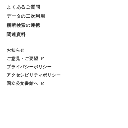
簿冊標題
よくあるご質問
二級官進退（本省及直轄）
データの二次利用
請求番号
横断検索の連携
昭５９文部01733100
関連資料
移管元機関等
＊文部省
お知らせ
ご意見・ご要望
移管等年度
プライバシーポリシー
昭和 59
アクセシビリティポリシー
保存場所
国立公文書館へ
本館
作成・取得者
文部省大臣官房秘書課
年月日