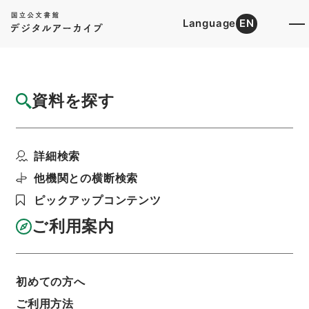
Language
EN
トップ
詳細検索[所蔵資料検索]
目録詳細
資料を探す
簿冊
二級官進退（本省及直轄）
詳細検索
階層
行政文書
＊文部省
大臣官房総務課記録班分類文書
旧分類文書
他機関との横断検索
第一 総務門は（職員進退）
ピックアップコンテンツ
利用請求書印刷
ご利用案内
基本情報
全ての情報
初めての方へ
ご利用方法