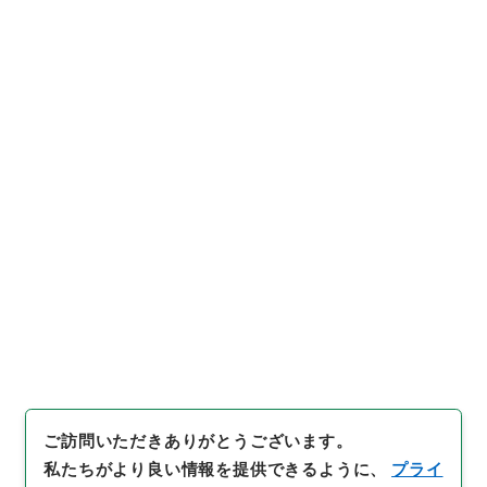
https://www.digital.archive
URIをコピー
s.go.jp/file/4680280
[簿冊]
「
東日本大震災ボランテ
ィア富山県連携 平成２３年
度
」
（
平２８富大0000110
引用例をコピー
0
）
、
国立公文書館デジタルア
ーカイブ
、
https://www.digit
al.archives.go.jp/file/46802
80
（
参照
2026-08-08
）
件名・細目一覧
下位に件名・細目一覧はありません
ご訪問いただきありがとうございます。
私たちがより良い情報を提供できるように、
プライ