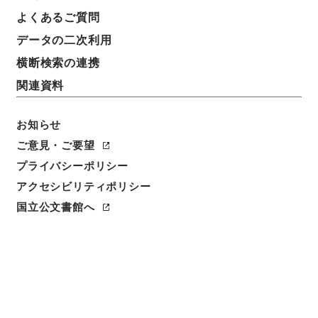
東日本大震災ボランティア富山県連携 平成２３年度
よくあるご質問
データの二次利用
請求番号
横断検索の連携
平２８富大00001100
関連資料
移管元機関等
富山大学
お知らせ
移管等年度
ご意見・ご要望
平成 28
プライバシーポリシー
アクセシビリティポリシー
保存場所
国立公文書館へ
分館
作成・取得者
富山大学総務部総務課
年月日
平成23年 - 平成23年