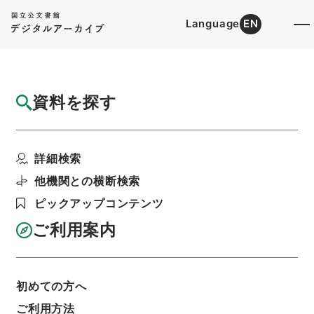
Language
EN
トップ
詳細検索[所蔵資料検索]
目録詳細
資料を探す
簿冊
東日本大震災ボランティア富山県連携 平成
詳細検索
２３年度
階層
法人文書
富山大学
他機関との横断検索
利用請求書印刷
ピックアップコンテンツ
ご利用案内
基本情報
全ての情報
初めての方へ
ご利用方法
簿冊標題