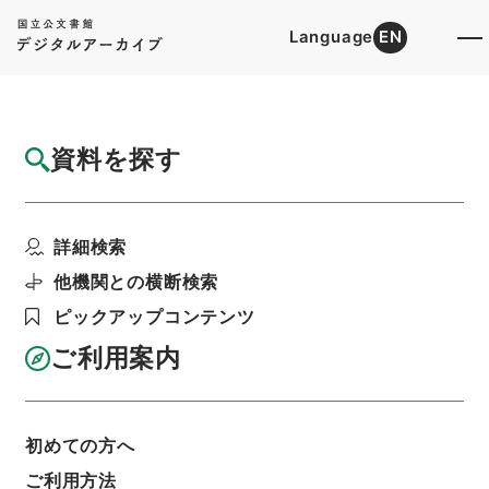
Language
EN
トップ
詳細検索[所蔵資料検索]
目録詳細
資料を探す
簿冊
政策評価結果の予算要求等への反映状況 平
詳細検索
成22年度
階層
行政文書
総務省
行政評価局関係
他機関との横断検索
利用請求書印刷
ピックアップコンテンツ
ご利用案内
基本情報
全ての情報
初めての方へ
ご利用方法
簿冊標題