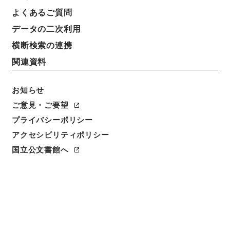
政策評価結果の予算要求等への反映状況 平成22年度
よくあるご質問
データの二次利用
請求番号
横断検索の連携
令２総務E0084100
関連資料
移管元機関等
総務省
お知らせ
移管等年度
ご意見・ご要望
令和 2
プライバシーポリシー
アクセシビリティポリシー
保存場所
国立公文書館へ
電子公文書等システム
作成・取得者
総務省行政評価局
年月日
平成21年10月06日 - 平成21年12月