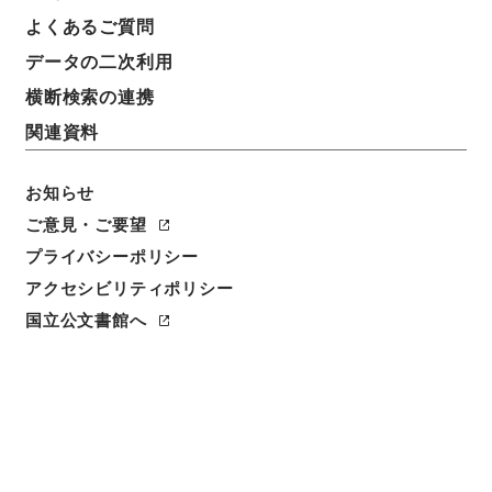
簿冊標題
よくあるご質問
公調委昭和５６年（イ）第１０号・日本住宅団起業・
データの二次利用
阪神間都市計画事業新住宅市街地開発事業北摂地区新
住宅市街地開発事業・兵庫県収用委員会・審査請求
横断検索の連携
関連資料
請求番号
平５公害00290100
お知らせ
移管元機関等
ご意見・ご要望
＊公害等調整委員会
プライバシーポリシー
アクセシビリティポリシー
移管等年度
国立公文書館へ
平成 05
保存場所
分館
作成・取得者
総理府公害等調整委員会公害等調整委員会事務局