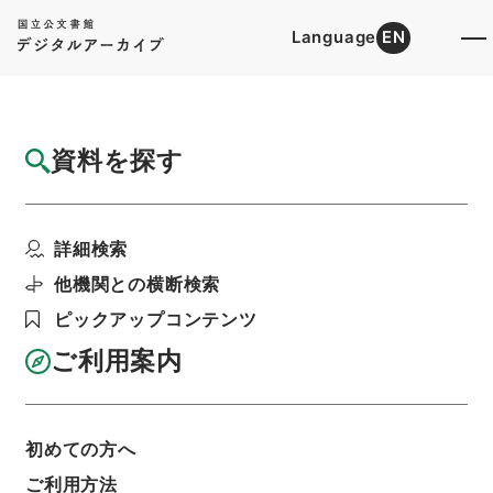
Language
EN
トップ
詳細検索[所蔵資料検索]
目録詳細
資料を探す
簿冊
公調委昭和５６年（イ）第１０号・日本住宅
詳細検索
団起業・阪神間都市計...
階層
行政文書
＊公害等調整委員会
他機関との横断検索
土地収用法等に基づく意見照会関係
ピックアップコンテンツ
利用請求書印刷
ご利用案内
基本情報
全ての情報
初めての方へ
ご利用方法