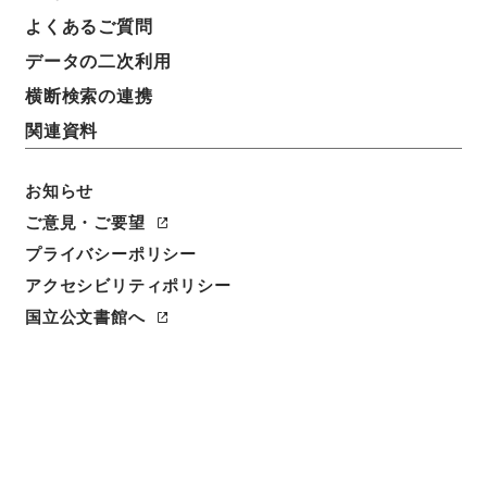
簿冊標題
よくあるご質問
大正13年度確定民事第一審判決原本（甲）（カ）
データの二次利用
（タ）奈良地方裁判所
横断検索の連携
請求番号
関連資料
平１８民事02371100
お知らせ
移管元機関等
民事判決原本
ご意見・ご要望
プライバシーポリシー
移管等年度
アクセシビリティポリシー
平成 18
国立公文書館へ
保存場所
本館
作成・取得者
判決裁判所奈良地方裁判所