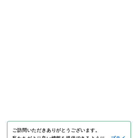
https://www.digital.archive
URIをコピー
s.go.jp/file/604366
[簿冊]
「
大正13年度確定民事第
一審判決原本（甲）（カ）
（タ）奈良地方裁判所
」
（
平１
８民事02371100
）
、
国立公文
引用例をコピー
書館デジタルアーカイブ
、
http
s://www.digital.archives.go.
jp/file/604366
（
参照
2026-
08-08
）
件名・細目一覧
下位に件名・細目一覧はありません
ご訪問いただきありがとうございます。