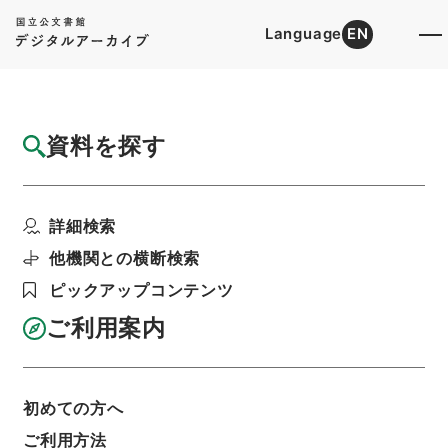
Language
EN
トップ
詳細検索[所蔵資料検索]
目録詳細
資料を探す
簿冊
大正13年度確定民事第一審判決原本（甲）
詳細検索
（カ）（タ）奈良地方...
階層
司法文書
民事判決原本（国立大学より移管）
他機関との横断検索
大阪高等裁判所
奈良地方裁判所
ピックアップコンテンツ
利用請求書印刷
ご利用案内
基本情報
全ての情報
初めての方へ
ご利用方法