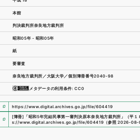
平成 18
本館
判決裁判所奈良地方裁判所
昭和05年 - 昭和05年
紙
要審査
奈良地方裁判所／大阪大学／個別簿冊番号2040‐98
メタデータの利用条件: CC0
https://www.digital.archives.go.jp/file/604419
[簿冊]
「
昭和5年完結民事第一審判決原本奈良地方裁判所
」
（
平１８
s://www.digital.archives.go.jp/file/604419
（
参照
2026-08-