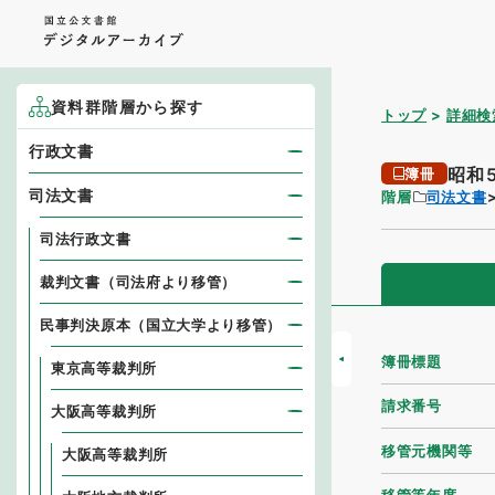
資料群階層から探す
トップ
詳細検
行政文書
昭和
簿冊
司法文書
階層
司法文書
司法行政文書
裁判文書（司法府より移管）
民事判決原本（国立大学より移管）
簿冊標題
東京高等裁判所
請求番号
大阪高等裁判所
移管元機関等
大阪高等裁判所