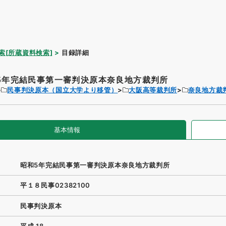
索[所蔵資料検索]
目録詳細
5年完結民事第一審判決原本奈良地方裁判所
民事判決原本（国立大学より移管）
大阪高等裁判所
奈良地方裁
基本情報
昭和5年完結民事第一審判決原本奈良地方裁判所
平１８民事02382100
民事判決原本