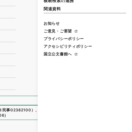
横断検索の連携
関連資料
お知らせ
ご意見・ご要望
プライバシーポリシー
アクセシビリティポリシー
国立公文書館へ
民事02382100
）
、
国立公文書館デジタルアーカイブ
、
http
06
）