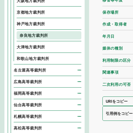
移管等年度
大阪地方裁判所
保存場所
京都地方裁判所
神戸地方裁判所
作成・取得者
奈良地方裁判所
年月日
大津地方裁判所
媒体の種別
和歌山地方裁判所
利用制限の区分
名古屋高等裁判所
関連事項
広島高等裁判所
二次利用の可否
福岡高等裁判所
URIをコピー
仙台高等裁判所
引用例をコピー
札幌高等裁判所
高松高等裁判所