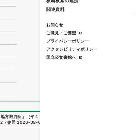
横断検索の連携
関連資料
お知らせ
ご意見・ご要望
プライバシーポリシー
アクセシビリティポリシー
国立公文書館へ
良地方裁判所
」
（
平１８民事02372100
）
、
国立公文書館デジタ
62
（
参照
2026-08-08
）