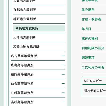
移管等年度
大阪地方裁判所
保存場所
京都地方裁判所
神戸地方裁判所
作成・取得者
奈良地方裁判所
年月日
大津地方裁判所
媒体の種別
和歌山地方裁判所
利用制限の区分
名古屋高等裁判所
関連事項
広島高等裁判所
二次利用の可否
福岡高等裁判所
URIをコピー
仙台高等裁判所
引用例をコピー
札幌高等裁判所
高松高等裁判所