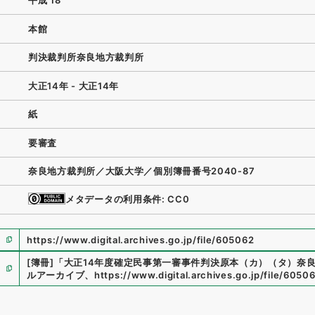
平成 18
本館
判決裁判所奈良地方裁判所
大正14年 - 大正14年
紙
要審査
奈良地方裁判所／大阪大学／個別簿冊番号2040‐87
メタデータの利用条件: CC0
https://www.digital.archives.go.jp/file/605062
[簿冊]
「
大正14年度確定民事第一審事件判決原本（カ）（タ）奈
ルアーカイブ
、
https://www.digital.archives.go.jp/file/6050