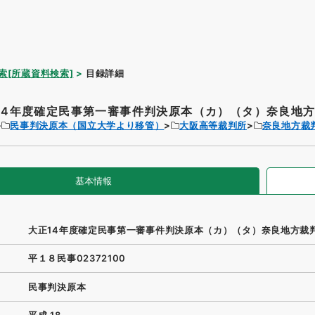
索[所蔵資料検索]
目録詳細
14年度確定民事第一審事件判決原本（カ）（タ）奈良地方裁
民事判決原本（国立大学より移管）
大阪高等裁判所
奈良地方裁
基本情報
大正14年度確定民事第一審事件判決原本（カ）（タ）奈良地方裁
平１８民事02372100
民事判決原本