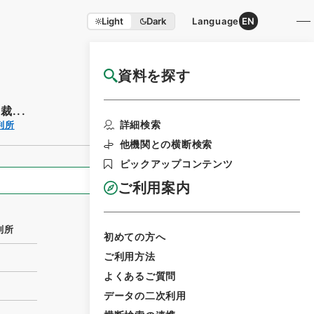
Light
Dark
Language
EN
資料を探す
国立公文書館HP利用案内
...
利用請求書印刷
詳細検索
判所
他機関との横断検索
ピックアップコンテンツ
全ての情報
ご利用案内
判所
初めての方へ
ご利用方法
よくあるご質問
データの二次利用