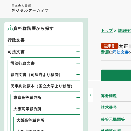
資料群階層から探す
トップ
詳細検
行政文書
大正
簿冊
司法文書
階層
司法文書
司法行政文書
裁判文書（司法府より移管）
民事判決原本（国立大学より移管）
簿冊標題
東京高等裁判所
請求番号
大阪高等裁判所
移管元機関等
大阪高等裁判所