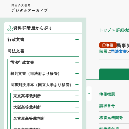
資料群階層から探す
トップ
詳細検
行政文書
民事
簿冊
司法文書
階層
司法文書
司法行政文書
裁判文書（司法府より移管）
民事判決原本（国立大学より移管）
簿冊標題
東京高等裁判所
請求番号
大阪高等裁判所
移管元機関等
名古屋高等裁判所