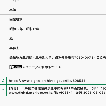
平成 13
本館
函館地裁
昭和12年 - 昭和12年
紙
要審査
函館地方裁判所／北海道大学／個別簿冊番号7020-0078／目次
メタデータの利用条件: CC0
https://www.digital.archives.go.jp/file/608541
[簿冊]
「
民事第二審確定判決原本綴昭和12年函館区裁
」
（
平１３民事
www.digital.archives.go.jp/file/608541
（
参照
2026-08-08