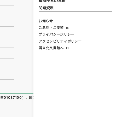
横断検索の連携
関連資料
お知らせ
ご意見・ご要望
プライバシーポリシー
アクセシビリティポリシー
国立公文書館へ
有
01087100
）
、
国立公文書館デジタルアーカイブ
、
https://
）