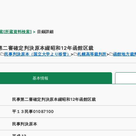
索[所蔵資料検索]
目録詳細
第二審確定判決原本綴昭和12年函館区裁
民事判決原本（国立大学より移管）
札幌高等裁判所
函館地方裁
基本情報
民事第二審確定判決原本綴昭和12年函館区裁
平１３民事01087100
民事判決原本