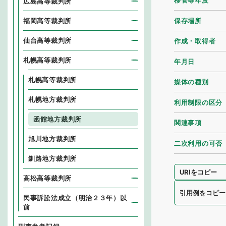
移管等年度
広島高等裁判所
保存場所
福岡高等裁判所
仙台高等裁判所
作成・取得者
札幌高等裁判所
年月日
札幌高等裁判所
媒体の種別
札幌地方裁判所
利用制限の区分
函館地方裁判所
関連事項
旭川地方裁判所
二次利用の可否
釧路地方裁判所
URIをコピー
高松高等裁判所
引用例をコピー
民事訴訟法成立（明治２３年）以
前