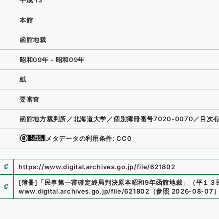
平成 13
本館
函館地裁
昭和09年 - 昭和09年
紙
要審査
函館地方裁判所／北海道大学／個別簿冊番号7020-0070／目次
メタデータの利用条件: CC0
https://www.digital.archives.go.jp/file/621802
[簿冊]
「
民事第一審確定終局判決原本昭和9年函館地裁
」
（
平１３民
www.digital.archives.go.jp/file/621802
（
参照
2026-08-07