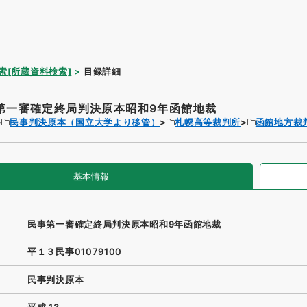
索[所蔵資料検索]
目録詳細
第一審確定終局判決原本昭和9年函館地裁
民事判決原本（国立大学より移管）
札幌高等裁判所
函館地方裁
基本情報
民事第一審確定終局判決原本昭和9年函館地裁
平１３民事01079100
民事判決原本