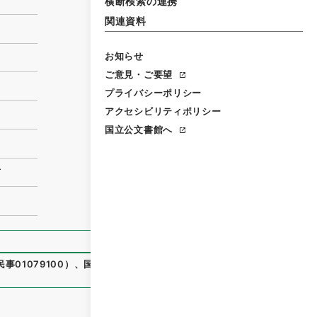
横断検索の連携
関連資料
お知らせ
ご意見・ご要望
プライバシーポリシー
アクセシビリティポリシー
国立公文書館へ
有
事01079100
）
、
国立公文書館デジタルアーカイブ
、
https://
）