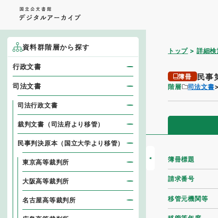
資料群階層から探す
トップ
詳細検
行政文書
民事
簿冊
司法文書
階層
司法文書
司法行政文書
裁判文書（司法府より移管）
民事判決原本（国立大学より移管）
簿冊標題
東京高等裁判所
請求番号
大阪高等裁判所
移管元機関等
名古屋高等裁判所