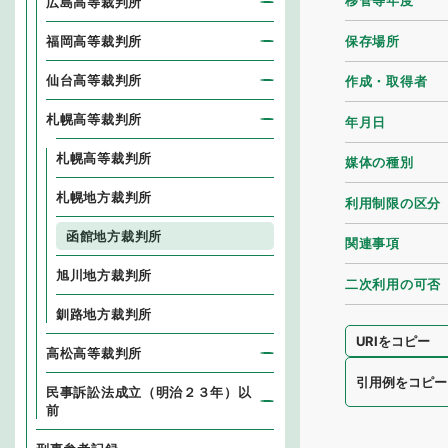
移管等年度
広島高等裁判所
保存場所
福岡高等裁判所
仙台高等裁判所
作成・取得者
札幌高等裁判所
年月日
札幌高等裁判所
媒体の種別
札幌地方裁判所
利用制限の区分
函館地方裁判所
関連事項
旭川地方裁判所
二次利用の可否
釧路地方裁判所
URIをコピー
高松高等裁判所
引用例をコピー
民事訴訟法成立（明治２３年）以
前