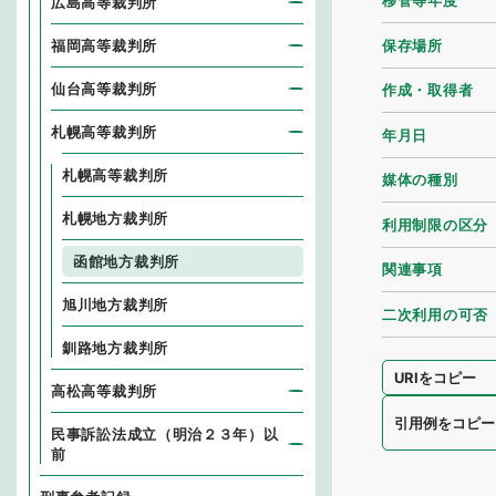
移管等年度
広島高等裁判所
保存場所
福岡高等裁判所
仙台高等裁判所
作成・取得者
札幌高等裁判所
年月日
札幌高等裁判所
媒体の種別
札幌地方裁判所
利用制限の区分
函館地方裁判所
関連事項
旭川地方裁判所
二次利用の可否
釧路地方裁判所
URIをコピー
高松高等裁判所
引用例をコピー
民事訴訟法成立（明治２３年）以
前