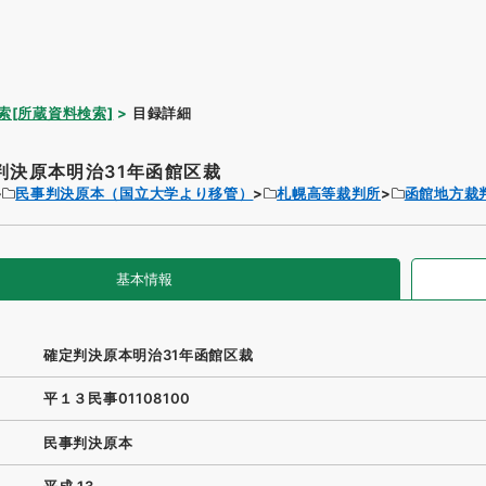
索[所蔵資料検索]
目録詳細
判決原本明治31年函館区裁
民事判決原本（国立大学より移管）
札幌高等裁判所
函館地方裁
基本情報
確定判決原本明治31年函館区裁
平１３民事01108100
民事判決原本