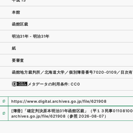
平成 13
本館
函館区裁
明治31年 - 明治31年
紙
要審査
函館地方裁判所／北海道大学／個別簿冊番号7020-0109／目次有
メタデータの利用条件: CC0
https://www.digital.archives.go.jp/file/621908
[簿冊]
「
確定判決原本明治31年函館区裁
」
（
平１３民事01108100
archives.go.jp/file/621908
（
参照
2026-08-07
）