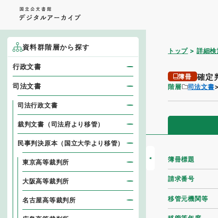
資料群階層から探す
トップ
詳細検
行政文書
確定
簿冊
司法文書
階層
司法文書
司法行政文書
裁判文書（司法府より移管）
民事判決原本（国立大学より移管）
簿冊標題
東京高等裁判所
請求番号
大阪高等裁判所
移管元機関等
名古屋高等裁判所